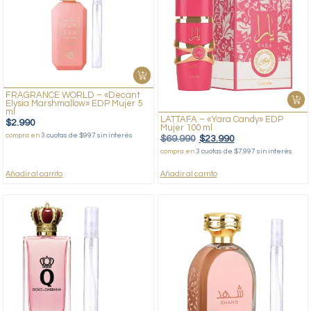
FRAGRANCE WORLD – «Decant
Elysia Marshmallow» EDP Mujer 5
ml
LATTAFA – «Yara Candy» EDP
$
2.990
Mujer 100 ml
compra en
3 cuotas de $997 sin interés
$
69.990
$
23.990
compra en
3 cuotas de $7.997 sin interés
Añadir al carrito
Añadir al carrito