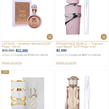
LATTAFA – «Fakhar Women» EDP
FRAGRANCE WORLD – “Decant
Mujer 100 ml
Just Wardi” EDP Mujer 5 ml
$
45.990
$
22.990
$
2.990
compra en
3 cuotas de $7.663 sin interés
compra en
3 cuotas de $997 sin interés
Añadir al carrito
Añadir al carrito
-62%