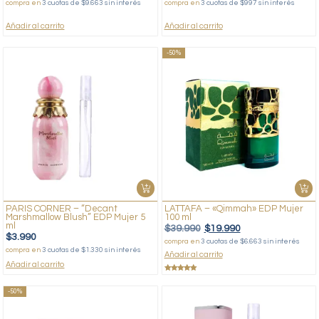
compra en
3 cuotas de $9.663 sin interés
compra en
3 cuotas de $997 sin interés
Añadir al carrito
Añadir al carrito
-50%
PARIS CORNER – “Decant
LATTAFA – «Qimmah» EDP Mujer
Marshmallow Blush” EDP Mujer 5
100 ml
ml
$
39.990
$
19.990
$
3.990
compra en
3 cuotas de $6.663 sin interés
compra en
3 cuotas de $1.330 sin interés
Añadir al carrito
Añadir al carrito
Valorado
con
5.00
de 5
-50%