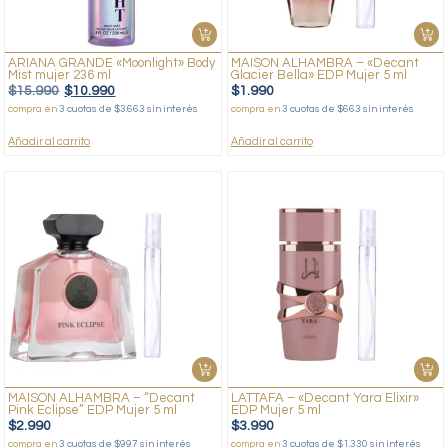
ARIANA GRANDE «Moonlight» Body
MAISON ALHAMBRA – «Decant
Mist mujer 236 ml
Glacier Bella» EDP Mujer 5 ml
$
15.990
$
10.990
$
1.990
compra en
3 cuotas de $3.663 sin interés
compra en
3 cuotas de $663 sin interés
Añadir al carrito
Añadir al carrito
MAISON ALHAMBRA – “Decant
LATTAFA – «Decant Yara Elixir»
Pink Eclipse” EDP Mujer 5 ml
EDP Mujer 5 ml
$
2.990
$
3.990
compra en
3 cuotas de $997 sin interés
compra en
3 cuotas de $1.330 sin interés