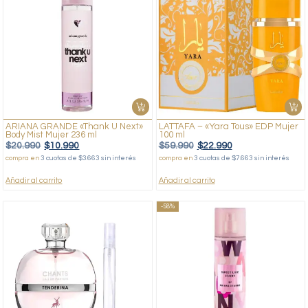
ARIANA GRANDE «Thank U Next»
LATTAFA – «Yara Tous» EDP Mujer
Body Mist Mujer 236 ml
100 ml
$
20.990
$
10.990
$
59.990
$
22.990
compra en
3 cuotas de $3.663 sin interés
compra en
3 cuotas de $7.663 sin interés
Añadir al carrito
Añadir al carrito
-58%