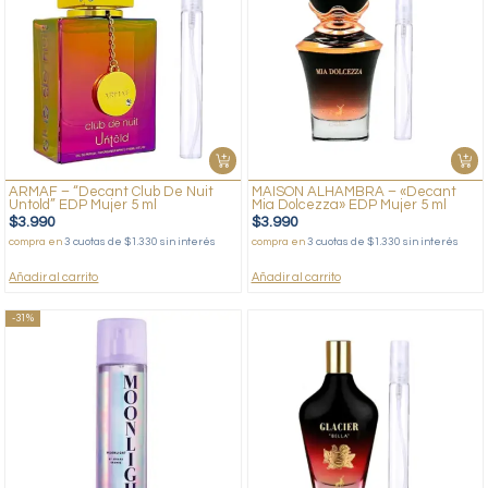
ARMAF – “Decant Club De Nuit
MAISON ALHAMBRA – «Decant
Untold” EDP Mujer 5 ml
Mia Dolcezza» EDP Mujer 5 ml
$
3.990
$
3.990
compra en
3 cuotas de $1.330 sin interés
compra en
3 cuotas de $1.330 sin interés
Añadir al carrito
Añadir al carrito
-31%