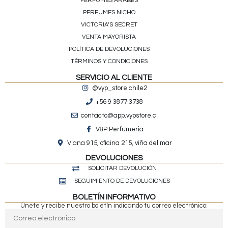
PERFUMES ÁRABES
PERFUMES NICHO
VICTORIA’S SECRET
VENTA MAYORISTA
POLÍTICA DE DEVOLUCIONES
TÉRMINOS Y CONDICIONES
SERVICIO AL CLIENTE
@vyp_store.chile2
+56 9 3877 3738
contacto@app.vypstore.cl
V&P Perfumeria
Viana 915, oficina 215, viña del mar
DEVOLUCIONES
SOLICITAR DEVOLUCIÓN
SEGUIMIENTO DE DEVOLUCIONES
BOLETÍN INFORMATIVO
Únete y recibe nuestro boletín indicando tu correo electrónico: