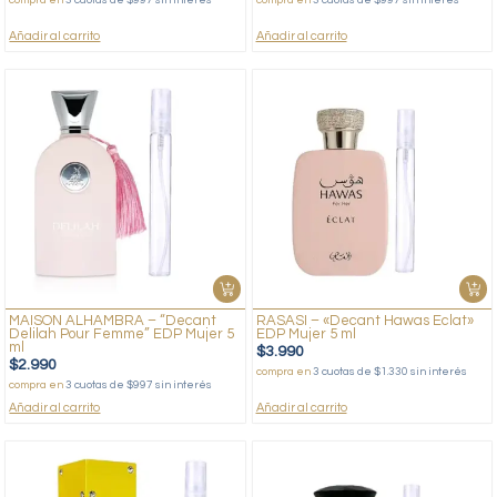
Añadir al carrito
Añadir al carrito
MAISON ALHAMBRA – “Decant
RASASI – «Decant Hawas Eclat»
Delilah Pour Femme” EDP Mujer 5
EDP Mujer 5 ml
ml
$
3.990
$
2.990
compra en
3 cuotas de $1.330 sin interés
compra en
3 cuotas de $997 sin interés
Añadir al carrito
Añadir al carrito