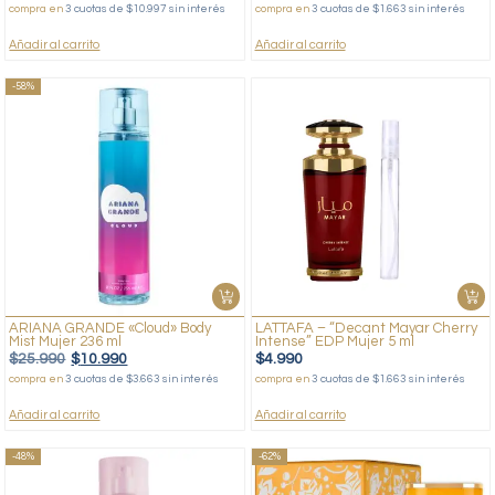
compra en
3 cuotas de $10.997 sin interés
compra en
3 cuotas de $1.663 sin interés
Añadir al carrito
Añadir al carrito
-58%
ARIANA GRANDE «Cloud» Body
LATTAFA – “Decant Mayar Cherry
Mist Mujer 236 ml
Intense” EDP Mujer 5 ml
$
25.990
$
10.990
$
4.990
compra en
3 cuotas de $3.663 sin interés
compra en
3 cuotas de $1.663 sin interés
Añadir al carrito
Añadir al carrito
-48%
-62%