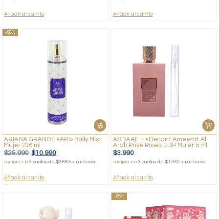
Añadir al carrito
Añadir al carrito
-58%
ARIANA GRANDE «ARI» Body Mist
ASDAAF – «Decant Ameerat Al
Mujer 236 ml
Arab Prive Rose» EDP Mujer 5 ml
$
25.990
$
10.990
$
3.990
compra en
3 cuotas de $3.663 sin interés
compra en
3 cuotas de $1.330 sin interés
Añadir al carrito
Añadir al carrito
-66%