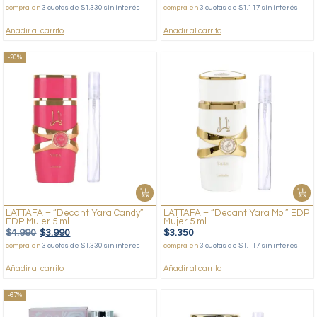
compra en
3 cuotas de $1.330 sin interés
compra en
3 cuotas de $1.117 sin interés
Añadir al carrito
Añadir al carrito
-20%
LATTAFA – “Decant Yara Candy”
LATTAFA – “Decant Yara Moi” EDP
EDP Mujer 5 ml
Mujer 5 ml
$
4.990
$
3.990
$
3.350
compra en
3 cuotas de $1.330 sin interés
compra en
3 cuotas de $1.117 sin interés
Añadir al carrito
Añadir al carrito
-67%