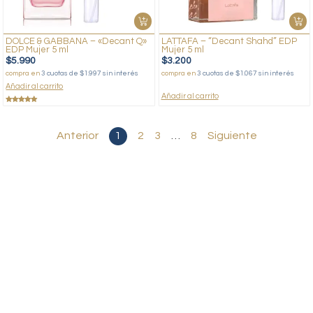
DOLCE & GABBANA – «Decant Q»
LATTAFA – “Decant Shahd” EDP
EDP Mujer 5 ml
Mujer 5 ml
$
5.990
$
3.200
compra en
3 cuotas de $1.997 sin interés
compra en
3 cuotas de $1.067 sin interés
Añadir al carrito
Añadir al carrito
Valorado
con
5.00
de 5
Anterior
1
2
3
…
8
Siguiente