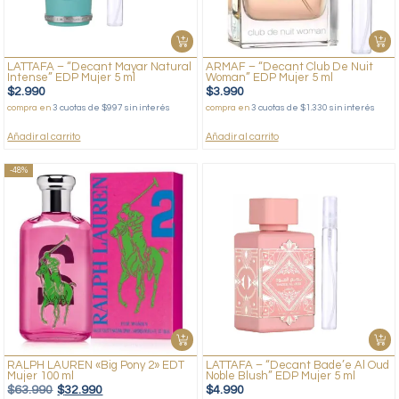
LATTAFA – “Decant Mayar Natural
ARMAF – “Decant Club De Nuit
Intense” EDP Mujer 5 ml
Woman” EDP Mujer 5 ml
$
2.990
$
3.990
compra en
3 cuotas de $997 sin interés
compra en
3 cuotas de $1.330 sin interés
Añadir al carrito
Añadir al carrito
-48%
RALPH LAUREN «Big Pony 2» EDT
LATTAFA – “Decant Bade’e Al Oud
Mujer 100 ml
Noble Blush” EDP Mujer 5 ml
$
63.990
$
32.990
$
4.990