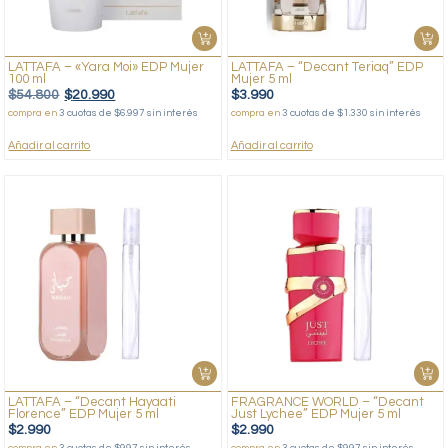
LATTAFA – «Yara Moi» EDP Mujer
LATTAFA – “Decant Teriaq” EDP
100 ml
Mujer 5 ml
$
54.800
$
20.990
$
3.990
compra en
3 cuotas de $6.997 sin interés
compra en
3 cuotas de $1.330 sin interés
Añadir al carrito
Añadir al carrito
LATTAFA – “Decant Hayaati
FRAGRANCE WORLD – “Decant
Florence” EDP Mujer 5 ml
Just Lychee” EDP Mujer 5 ml
$
2.990
$
2.990
compra en
3 cuotas de $997 sin interés
compra en
3 cuotas de $997 sin interés