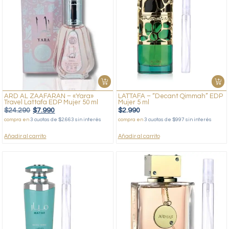
ARD AL ZAAFARAN – «Yara»
LATTAFA – “Decant Qimmah” EDP
Travel Lattafa EDP Mujer 50 ml
Mujer 5 ml
$
24.290
$
7.990
$
2.990
compra en
3 cuotas de $2.663 sin interés
compra en
3 cuotas de $997 sin interés
Añadir al carrito
Añadir al carrito