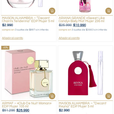
MAISON ALHAMBRA – “Decant
ARIANA GRANDE «Sweet Like
Chants Tenderina” EDP Mujer 5 ml
Candy» Body Mist Mujer 236 ml
$
2.990
$
25.990
$
10.990
compra en
3 cuotas de $997 sin interés
compra en
3 cuotas de $3.663 sin interés
Añadir al carrito
Añadir al carrito
-43%
ARMAF – «Club De Nuit Woman»
MAISON ALHAMBRA – “Decant
EDP Mujer 105 ml
Reyna” EDP Mujer 5 ml
$
51.290
$
28.990
$
2.990