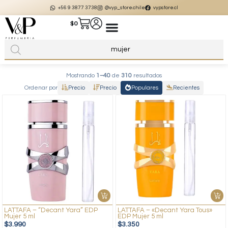
+56 9 3877 3738
@vyp_store.chile
vypstore.cl
$
0
Mostrando
1–40
de
310
resultados
Ordenar por
Precio
Precio
Populares
Recientes
LATTAFA – “Decant Yara” EDP
LATTAFA – «Decant Yara Tous»
Mujer 5 ml
EDP Mujer 5 ml
$
3.990
$
3.350