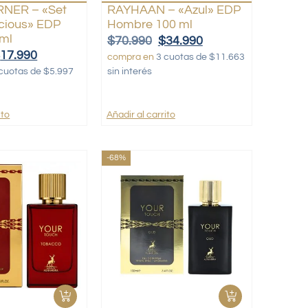
RNER – «Set
RAYHAAN – «Azul» EDP
icious» EDP
Hombre 100 ml
 ml
$
70.990
$
34.990
$
17.990
compra en
3 cuotas de $11.663
cuotas de $5.997
sin interés
ito
Añadir al carrito
-68%