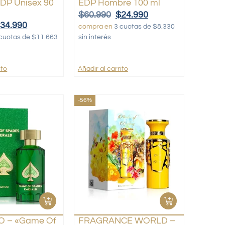
EDP Unisex 90
EDP Hombre 100 ml
$
60.990
$
24.990
$
34.990
compra en
3 cuotas de $8.330
cuotas de $11.663
sin interés
ito
Añadir al carrito
-56%
O – «Game Of
FRAGRANCE WORLD –