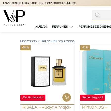
+56 9 3877 3738
@vyp_store.chile
vypstore.cl
¡NUEVO!
PERFUMES
PERFUMES DE DISEÑA
Mostrando
1–40
de
266
resultados
-54%
-31%
¡Recién llegado!
¡Recién llegado!
RISALA – «Sayf Almajd»
MYKONOS –