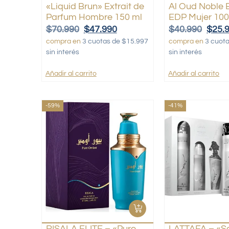
«Liquid Brun» Extrait de
Al Oud Noble 
Parfum Hombre 150 ml
EDP Mujer 100
$
70.990
$
47.990
$
40.990
$
25.
compra en
3 cuotas de $15.997
compra en
3 cuot
sin interés
sin interés
Añadir al carrito
Añadir al carrito
-59%
-41%
RISALA ELITE – «Pure
LATTAFA – «Se