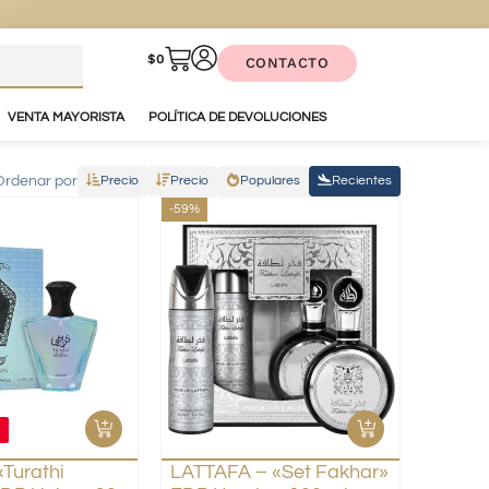
$
0
CONTACTO
VENTA MAYORISTA
POLÍTICA DE DEVOLUCIONES
Ordenar por
Precio
Precio
Populares
Recientes
-59%
!
Turathi
LATTAFA – «Set Fakhar»