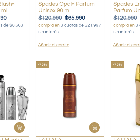
Blush»
Spades Opal» Parfum
Spades E
 ml
Unisex 90 ml
Parfum Un
990
$
120.990
$
65.990
$
120.990
as de $8.663
compra en
3 cuotas de $21.997
compra en
3 
sin interés
sin interés
Añadir al carrito
Añadir al carr
-75%
-75%
t Maahir
LATTAFA –
LATTAFA 