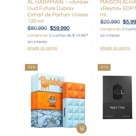
AL HARAMAIN – «Amber
MAISON ALH
Oud Future Dubai»
«Reyna» EDP 
Extrait de Parfum Unisex
ml
100 ml
$
20.990
$
5.9
$
80.990
$
59.990
compra en
3 cuot
compra en
3 cuotas de $19.997
sin interés
sin interés
Añadir al carrito
Añadir al carrito
-52%
-51%