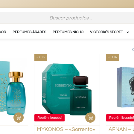
DOR
PERFUMES ÁRABES
PERFUMES NICHO
VICTORIA’S SECRET
-31%
-31%
¡Recién llegado!
¡Recién llegado
MYKONOS – «Sorrento»
AFNAN – «