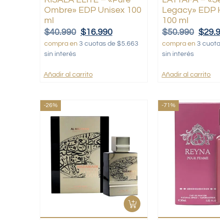
Ombre» EDP Unisex 100
Legacy» EDP
ml
100 ml
$
40.990
$
16.990
$
50.990
$
29.
compra en
3 cuotas de $5.663
compra en
3 cuot
sin interés
sin interés
Añadir al carrito
Añadir al carrito
-26%
-71%