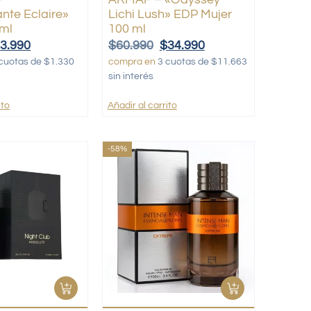
nte Eclaire»
Lichi Lush» EDP Mujer
 ml
100 ml
$
3.990
$
60.990
$
34.990
cuotas de $1.330
compra en
3 cuotas de $11.663
sin interés
ito
Añadir al carrito
-58%