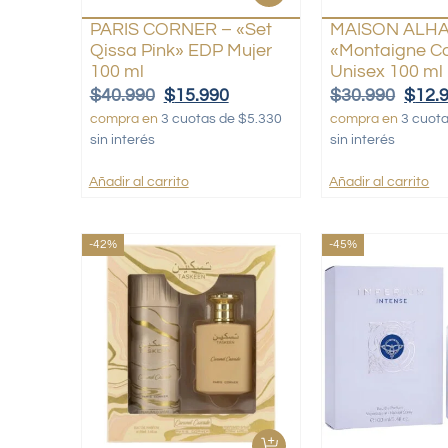
PARIS CORNER – «Set
MAISON ALH
Qissa Pink» EDP Mujer
«Montaigne C
100 ml
Unisex 100 ml
$
40.990
$
15.990
$
30.990
$
12.
compra en
3 cuotas de $5.330
compra en
3 cuot
sin interés
sin interés
Añadir al carrito
Añadir al carrito
-42%
-45%