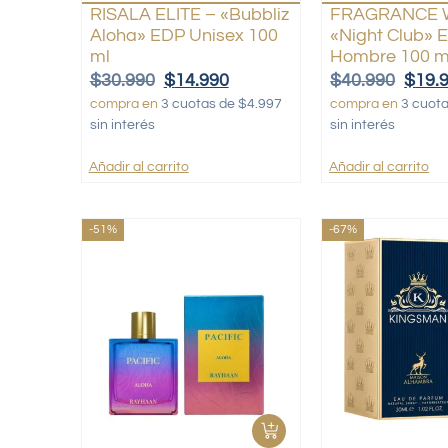
RISALA ELITE – «Bubbliz
FRAGRANCE 
Aloha» EDP Unisex 100
«Night Club» 
ml
Hombre 100 m
$
30.990
$
14.990
$
40.990
$
19.
compra en
3 cuotas de $4.997
compra en
3 cuot
sin interés
sin interés
Añadir al carrito
Añadir al carrito
-51%
-67%