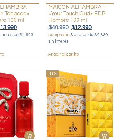
ALHAMBRA –
MAISON ALHAMBRA –
ch Tobacco»
«Your Touch Oud» EDP
re 100 ml
Hombre 100 ml
$
13.990
$
40.990
$
12.990
cuotas de $4.663
compra en
3 cuotas de $4.330
sin interés
ito
Añadir al carrito
-55%