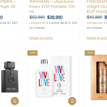
AMBRA –
RAYHAAN – «Nocturno
FRAGRAN
Mujer 30
Elixir» EDP Hombre 100
«Night Cl
ml
EDP Homb
90
$
50.990
$
36.990
$
40.990
as de $1.997
compra en
3 cuotas de $12.330
compra en
3 
sin interés
sin interés
Añadir al carrito
Añadir al carr
-49%
-56%