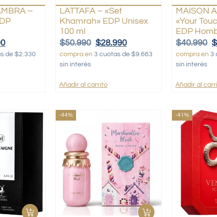
AMBRA –
LATTAFA – «Set
MAISON 
EDP
Khamrah» EDP Unisex
«Your Tou
100 ml
EDP Homb
90
$
50.990
$
28.990
$
40.990
as de $2.330
compra en
3 cuotas de $9.663
compra en
3 
sin interés
sin interés
Añadir al carrito
Añadir al carr
-44%
-41%