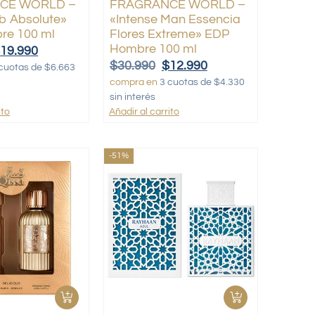
CE WORLD –
FRAGRANCE WORLD –
ub Absolute»
«Intense Man Essencia
re 100 ml
Flores Extreme» EDP
Hombre 100 ml
$
19.990
$
30.990
$
12.990
cuotas de $6.663
compra en
3 cuotas de $4.330
sin interés
ito
Añadir al carrito
-51%