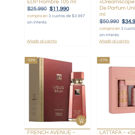
EDP Hombre 105 ml
«Dreamscape»
De Parfum Uni
$
25.990
$
11.990
ml
compra en
3 cuotas de $3.997
$
50.990
$
34.
sin interés
compra en
3 cuot
sin interés
Añadir al carrito
Añadir al carrito
-32%
-37%
FRENCH AVENUE –
LATTAFA – «S