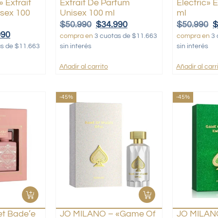
 Extrait
Extrait De Parfum
Electric» 
sex 100
Unisex 100 ml
ml
$
50.990
$
34.990
$
50.990
990
compra en
3 cuotas de $11.663
compra en
3 
as de $11.663
sin interés
sin interés
Añadir al carrito
Añadir al carr
-45%
-45%
et Bade’e
JO MILANO – «Game Of
JO MILAN