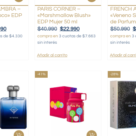
AMBRA –
PARIS CORNER –
FRENCH 
oco» EDP
«Marshmallow Blush»
«Veneno Sc
EDP Mujer 50 ml
de Parfum
990
$
40.990
$
22.990
$
50.990
as de $4.330
compra en
3 cuotas de $7.663
compra en
3 
sin interés
sin interés
Añadir al carrito
Añadir al carr
-41%
-28%