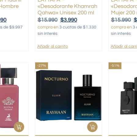
 Hombre
«Desodorante Khamrah
«Desodora
Qahwa» Unisex 200 ml
Mujer 200
990
$
15.990
$
3.990
$
15.990
as de $9.997
compra en
3 cuotas de $1.330
compra en
3 
sin interés
sin interés
Añadir al carrito
Añadir al carr
-27%
-51%