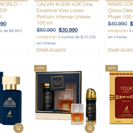
WORLD –
CALVIN KLEIN «CK One
PARIS CO
EDP
Essence Viva Love»
Qissa Del
l
Parfum Intense Unisex
Mujer 100
100 ml
990
$
40.990
$
60.990
$
30.990
as de $6.663
compra en
3 
compra en
3 cuotas de $10.330
sin interés
sin interés
Añadir al carrito
Añadir al carr
-43%
-66%