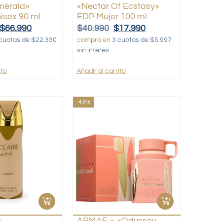
merald»
«Nectar Of Ecstasy»
isex 90 ml
EDP Mujer 100 ml
$
66.990
$
40.990
$
17.990
cuotas de $22.330
compra en
3 cuotas de $5.997
sin interés
ito
Añadir al carrito
-43%
–
ARMAF – «Odyssey