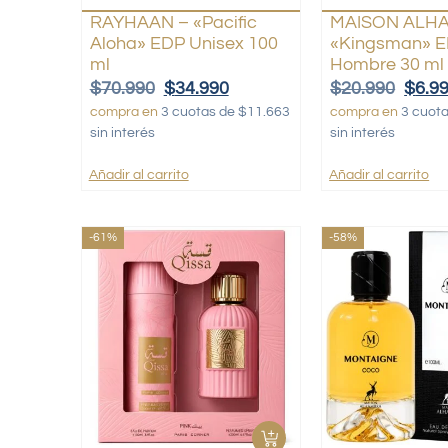
RAYHAAN – «Pacific
MAISON ALH
Aloha» EDP Unisex 100
«Kingsman» 
ml
Hombre 30 ml
$
70.990
$
34.990
$
20.990
$
6.9
compra en
3 cuotas de $11.663
compra en
3 cuot
sin interés
sin interés
Añadir al carrito
Añadir al carrito
-61%
-58%