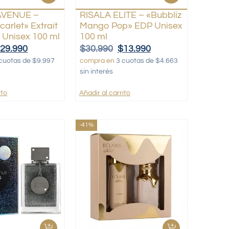
AVENUE –
RISALA ELITE – «Bubbliz
arlet» Extrait
Mango Pop» EDP Unisex
 Unisex 100 ml
100 ml
$
29.990
$
30.990
$
13.990
cuotas de $9.997
compra en
3 cuotas de $4.663
sin interés
ito
Añadir al carrito
-41%