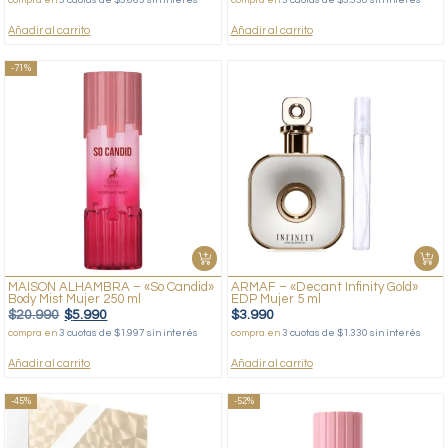
Añadir al carrito
Añadir al carrito
-71%
MAISON ALHAMBRA – «So Candid»
ARMAF – «Decant Infinity Gold»
Body Mist Mujer 250 ml
EDP Mujer 5 ml
$
20.990
$
5.990
$
3.990
compra en
3 cuotas de $1.997 sin interés
compra en
3 cuotas de $1.330 sin interés
Añadir al carrito
Añadir al carrito
-45%
-52%