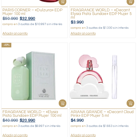
PARIS CORNER – «Dulzura» EDP
FRAGRANCE WORLD – «Decant
Mujer 100 ml
Elysia Pista Sundae» EDP Mujer 5
ml
$
50.990
$
32.990
$
3.990
compra en
3 cuotas de $10.997 sin interés
compra en
3 cuotas de $1.330 sin interés
Añadir al carrito
Añadir al carrito
-49%
FRAGRANCE WORLD – «Elysia
ARIANA GRANDE – «Decant Cloud
Pista Sundae» EDP Mujer 100 ml
Pink» EDP Mujer 5 ml
$
40.990
$
20.990
$
4.990
compra en
3 cuotas de $6.997 sin interés
compra en
3 cuotas de $1.663 sin interés
Añadir al carrito
Añadir al carrito