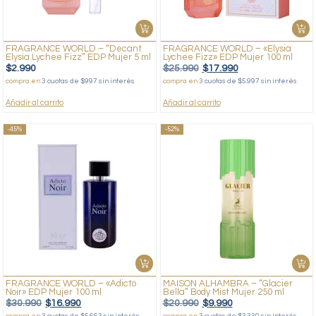
FRAGRANCE WORLD – “Decant
FRAGRANCE WORLD – «Elysia
Elysia Lychee Fizz” EDP Mujer 5 ml
Lychee Fizz» EDP Mujer 100 ml
$
2.990
$
25.990
$
17.990
compra en
3 cuotas de $997 sin interés
compra en
3 cuotas de $5.997 sin interés
Añadir al carrito
Añadir al carrito
-45%
-52%
FRAGRANCE WORLD – «Adicto
MAISON ALHAMBRA – “Glacier
Noir» EDP Mujer 100 ml
Bella” Body Mist Mujer 250 ml
$
30.990
$
16.990
$
20.990
$
9.990
compra en
3 cuotas de $5.663 sin interés
compra en
3 cuotas de $3.330 sin interés