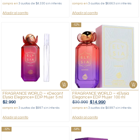
compra en
3 cuotas de $4.330 sin interés
compra en
3 cuotas de $6.663 sin interés
Añadir al carrito
Añadir al carrito
-52%
FRAGRANCE WORLD – «Decant
FRAGRANCE WORLD – «Elysia
Elysia Elegance» EDP Mujer 5 ml
Elegance» EDP Mujer 100 ml
$
2.990
$
30.990
$
14.990
compra en
3 cuotas de $997 sin interés
compra en
3 cuotas de $4.997 sin interés
Añadir al carrito
Añadir al carrito
-32%
-54%