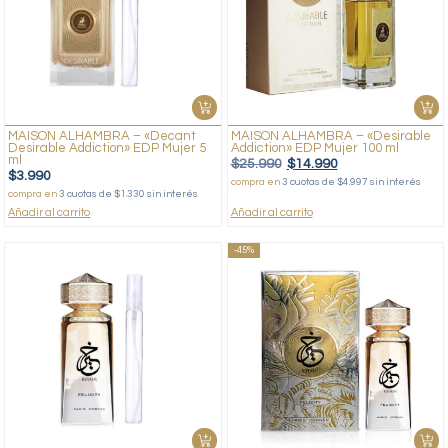
MAISON ALHAMBRA – «Decant
MAISON ALHAMBRA – «Desirable
Desirable Addiction» EDP Mujer 5
Addiction» EDP Mujer 100 ml
ml
$
25.990
$
14.990
$
3.990
compra en
3 cuotas de $4.997 sin interés
compra en
3 cuotas de $1.330 sin interés
Añadir al carrito
Añadir al carrito
-45%