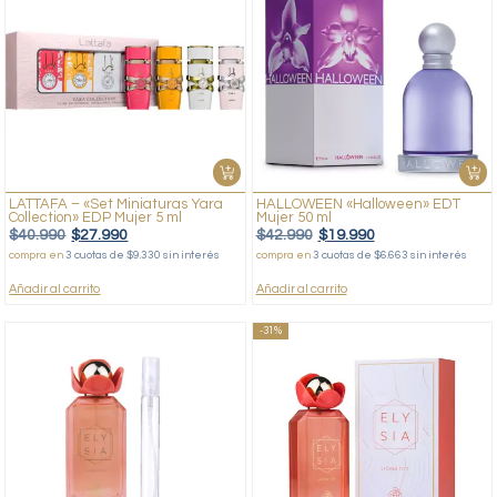
LATTAFA – «Set Miniaturas Yara
HALLOWEEN «Halloween» EDT
Collection» EDP Mujer 5 ml
Mujer 50 ml
$
40.990
$
27.990
$
42.990
$
19.990
compra en
3 cuotas de $9.330 sin interés
compra en
3 cuotas de $6.663 sin interés
Añadir al carrito
Añadir al carrito
-31%