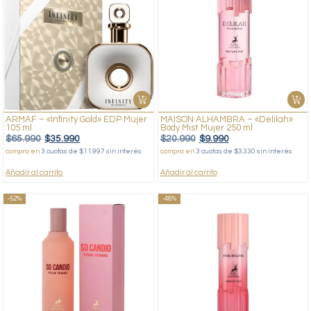
ARMAF – «Infinity Gold» EDP Mujer
MAISON ALHAMBRA – «Delilah»
105 ml
Body Mist Mujer 250 ml
$
65.990
$
35.990
$
20.990
$
9.990
compra en
3 cuotas de $11.997 sin interés
compra en
3 cuotas de $3.330 sin interés
Añadir al carrito
Añadir al carrito
-52%
-48%