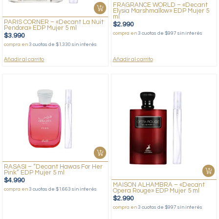
FRAGRANCE WORLD – «Decant
Elysia Marshmallow» EDP Mujer 5
ml
PARIS CORNER – «Decant La Nuit
$
2.990
Pendora» EDP Mujer 5 ml
compra en
3 cuotas de $997 sin interés
$
3.990
compra en
3 cuotas de $1.330 sin interés
Añadir al carrito
Añadir al carrito
RASASI – “Decant Hawas For Her
Pink” EDP Mujer 5 ml
$
4.990
MAISON ALHAMBRA – «Decant
compra en
3 cuotas de $1.663 sin interés
Opera Rouge» EDP Mujer 5 ml
$
2.990
compra en
3 cuotas de $997 sin interés