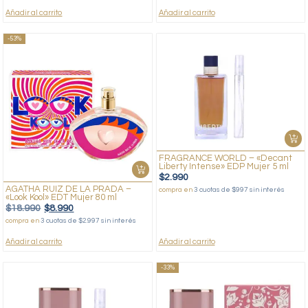
Añadir al carrito
Añadir al carrito
-53%
FRAGRANCE WORLD – «Decant
Liberty Intense» EDP Mujer 5 ml
$
2.990
AGATHA RUIZ DE LA PRADA –
compra en
3 cuotas de $997 sin interés
«Look Kool» EDT Mujer 80 ml
$
18.990
$
8.990
compra en
3 cuotas de $2.997 sin interés
Añadir al carrito
Añadir al carrito
-33%