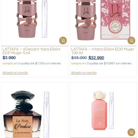
LATTAFA – «Decant Yara Elixir»
LATTAFA – «Yara Elixir» EDP Mujer
EDP Mujer 5 ml
100 ml
$
3.990
$
48.990
$
32.990
compra en
3 cuotas de $1.330 sin interés
compra en
3 cuotas de $10.997 sin interés
Añadir al carrito
Añadir al carrito