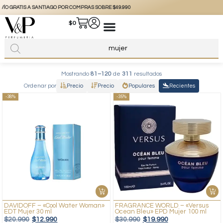
+56 9 3877 3738
@vyp_store.chile
vypstore.cl
$
0
Mostrando
81–120
de
311
resultados
Ordenar por
Precio
Precio
Populares
Recientes
-38%
-35%
DAVIDOFF – «Cool Water Woman»
FRAGRANCE WORLD – «Versus
EDT Mujer 30 ml
Ocean Bleu» EPD Mujer 100 ml
$
20.990
$
12.990
$
30.990
$
19.990