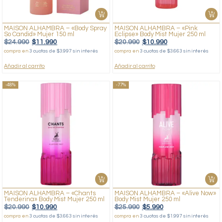
MAISON ALHAMBRA – «Body Spray
MAISON ALHAMBRA – «Pink
So Candid» Mujer 150 ml
Eclipse» Body Mist Mujer 250 ml
$
24.990
$
11.990
$
20.990
$
10.990
compra en
3 cuotas de $3.997 sin interés
compra en
3 cuotas de $3.663 sin interés
Añadir al carrito
Añadir al carrito
-48%
-77%
MAISON ALHAMBRA – «Chants
MAISON ALHAMBRA – «Alive Now»
Tenderina» Body Mist Mujer 250 ml
Body Mist Mujer 250 ml
$
20.990
$
10.990
$
25.990
$
5.990
compra en
3 cuotas de $3.663 sin interés
compra en
3 cuotas de $1.997 sin interés