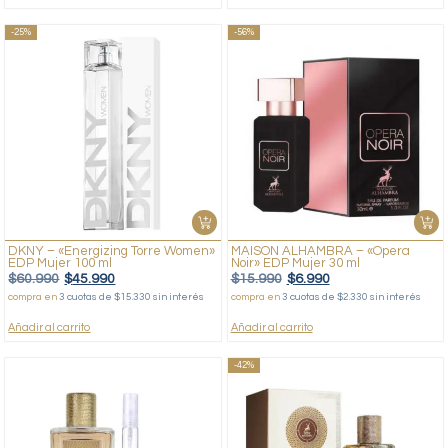
-25%
-56%
DKNY – «Energizing Torre Women»
MAISON ALHAMBRA – «Opera
EDP Mujer 100 ml
Noir» EDP Mujer 30 ml
$
60.990
$
45.990
$
15.990
$
6.990
compra en
3 cuotas de $15.330 sin interés
compra en
3 cuotas de $2.330 sin interés
Añadir al carrito
Añadir al carrito
-42%