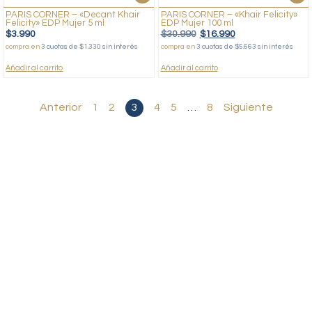
PARIS CORNER – «Decant Khair
PARIS CORNER – «Khair Felicity»
Felicity» EDP Mujer 5 ml
EDP Mujer 100 ml
$
3.990
$
30.990
$
16.990
compra en
3 cuotas de $1.330 sin interés
compra en
3 cuotas de $5.663 sin interés
Añadir al carrito
Añadir al carrito
Anterior
1
2
3
4
5
…
8
Siguiente