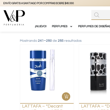
+56 9 3877 3738
@vyp_store.chile
vypstore.cl
¡NUEVO!
PERFUMES
PERFUMES DE DISEÑA
Mostrando
241–280
de
285
resultados
LATTAFA – “Decant
LATTAFA – “D