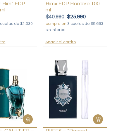
r Him” EDP
Him» EDP Hombre 100
ml
ml
$
40.990
$
25.990
 cuotas de $1.330
compra en
3 cuotas de $8.663
sin interés
ito
Añadir al carrito
L GAULTIER –
RIIFFS – “Decant