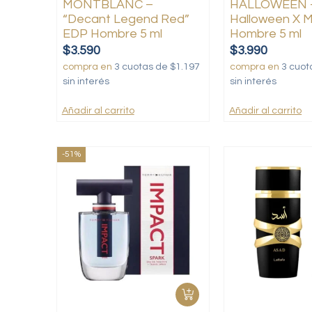
MONTBLANC –
HALLOWEEN –
“Decant Legend Red”
Halloween X 
EDP Hombre 5 ml
Hombre 5 ml
$
3.590
$
3.990
compra en
3 cuotas de $1.197
compra en
3 cuot
sin interés
sin interés
Añadir al carrito
Añadir al carrito
-51%