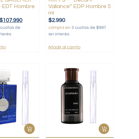
» EDT Hombre
Valiance” EDP Hombre 5
ml
$
107.990
$
2.990
 cuotas de
compra en
3 cuotas de $997
nterés
sin interés
ito
Añadir al carrito