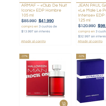
ARMAF – «Club De Nuit
JEAN PAUL G
Iconic» EDP Hombre
«Le Male Le 
105 ml
Intense» EDP
125 ml
$
85.990
$
41.990
$
120.990
$
98
compra en
3 cuotas de
$13.997 sin interés
compra en
3 cuot
$32.997 sin interé
Añadir al carrito
Añadir al carrito
-37%
-32%