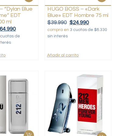
 “Dylan Blue
HUGO BOSS – «Dark
me” EDT
Blue» EDT Hombre 75 ml
00 ml
$
39.990
$
24.990
64.990
compra en
3 cuotas de $8.330
 cuotas de
sin interés
nterés
ito
Añadir al carrito