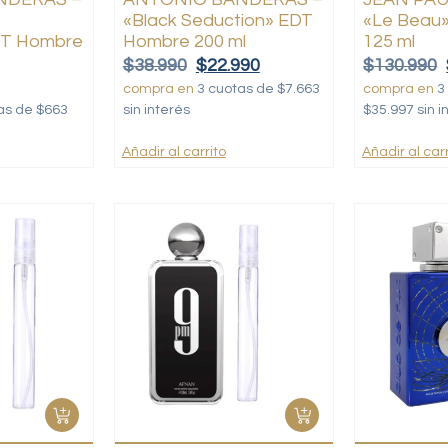
k
«Black Seduction» EDT
«Le Beau
DT Hombre
Hombre 200 ml
125 ml
$
38.990
$
22.990
$
130.990
compra en
3 cuotas de $7.663
compra en
3
as de $663
sin interés
$35.997 sin i
Añadir al carrito
Añadir al carr