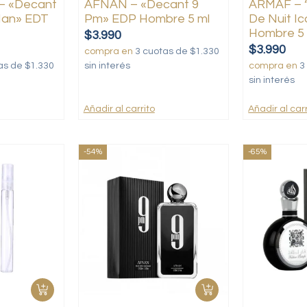
 «Decant
AFNAN – «Decant 9
ARMAF – 
Man» EDT
Pm» EDP Hombre 5 ml
De Nuit I
Hombre 5 
$
3.990
$
3.990
compra en
3 cuotas de $1.330
as de $1.330
sin interés
compra en
3
sin interés
Añadir al carrito
Añadir al carr
-54%
-65%