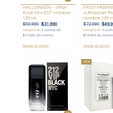
HALLOWEEN – «Man
PACO RABAN
Rock On» EDT Hombre
«Ultraviolet 
125 ml
Hombre 100 m
$
50.990
$
31.990
$
72.990
$
49.
compra en
3 cuotas de
compra en
3 cuot
$10.663 sin interés
$16.663 sin interé
Añadir al carrito
Añadir al carrito
-58%