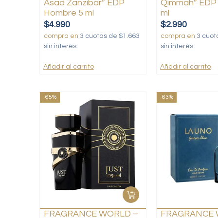
Asad Zanzibar” EDP
Qimmah” EDP
Hombre 5 ml
ml
$
4.990
$
2.990
compra en
3 cuotas de $1.663
compra en
3 cuot
sin interés
sin interés
Añadir al carrito
Añadir al carrito
-65%
-63%
FRAGRANCE WORLD –
FRAGRANCE 