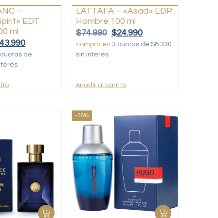
NC –
LATTAFA – «Asad» EDP
pirit» EDT
Hombre 100 ml
00 ml
$
74.990
$
24.990
43.990
compra en
3 cuotas de $8.330
 cuotas de
sin interés
nterés
ito
Añadir al carrito
-38%