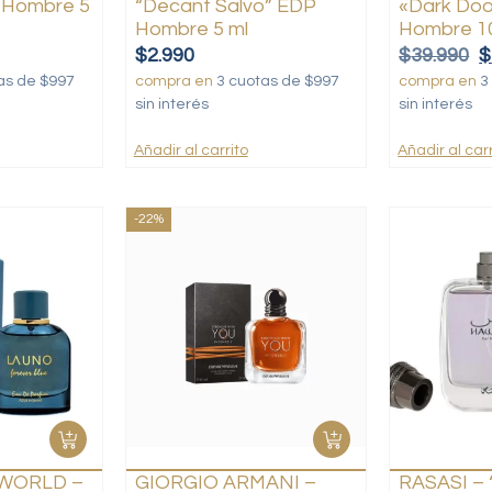
 Hombre 5
“Decant Salvo” EDP
«Dark Doo
Hombre 5 ml
Hombre 1
$
2.990
$
39.990
$
as de $997
compra en
3 cuotas de $997
compra en
3
sin interés
sin interés
Añadir al carrito
Añadir al carr
-22%
WORLD –
GIORGIO ARMANI –
RASASI –