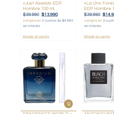
«Just Aswad» EDP
«La Uno Forev
Hombre 100 ml
EDP Hombre 1
$
39.990
$
13.990
$
39.990
$
14.
compra en
3 cuotas de $4.663
compra en
3 cuot
sin interés
sin interés
Añadir al carrito
Añadir al carrito
FRAGRANCE WORLD –
ANTONIO BA