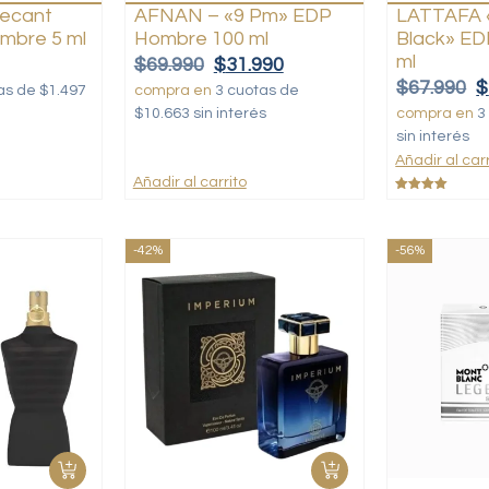
ecant
AFNAN – «9 Pm» EDP
LATTAFA 
mbre 5 ml
Hombre 100 ml
Black» E
ml
$
69.990
$
31.990
$
67.990
$
as de $1.497
compra en
3 cuotas de
$10.663 sin interés
compra en
3
sin interés
Añadir al carr
Añadir al carrito
Valorado
con
5.00
de 5
-42%
-56%