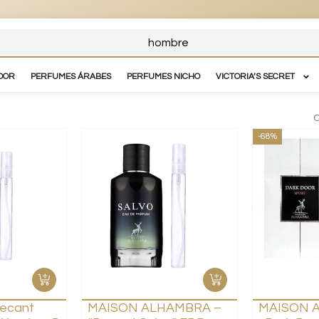
DOR
PERFUMES ÁRABES
PERFUMES NICHO
VICTORIA’S SECRET
O
-68%
ecant
MAISON ALHAMBRA –
MAISON 