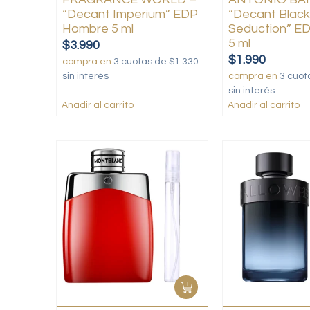
“Decant Imperium” EDP
“Decant Blac
Hombre 5 ml
Seduction” E
5 ml
$
3.990
$
1.990
compra en
3 cuotas de $1.330
sin interés
compra en
3 cuot
sin interés
Añadir al carrito
Añadir al carrito