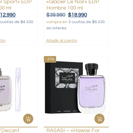
r Sport» EDP
«Glacier Le Noir» EDP
00 ml
Hombre 100 ml
12.990
$
39.990
$
18.990
 cuotas de $4.330
compra en
3 cuotas de $6.330
sin interés
ito
Añadir al carrito
-37%
 “Decant
RASASI – «Hawas For