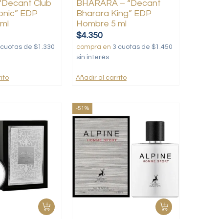
“Decant Club
BHARARA – “Decant
conic” EDP
Bharara King” EDP
ml
Hombre 5 ml
$
4.350
 cuotas de $1.330
compra en
3 cuotas de $1.450
sin interés
ito
Añadir al carrito
-51%