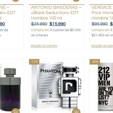
NE –
ANTONIO BANDERAS –
VERSACE –
Man» EDT
«Black Seduction» EDT
Pour Hom
l
Hombre 100 ml
Hombre 1
990
$
24.990
$
15.990
$
95.990
$
as de
compra en
3 cuotas de $5.330
compra en
3
s
sin interés
$21.663 sin i
Añadir al carrito
Añadir al carr
-11%
-30%