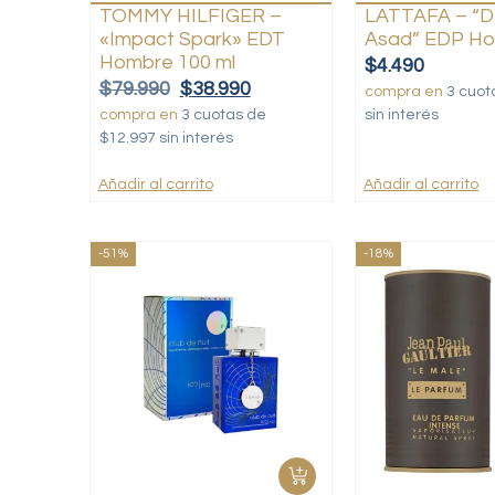
TOMMY HILFIGER –
LATTAFA – “D
«Impact Spark» EDT
Asad” EDP Ho
Hombre 100 ml
$
4.490
$
79.990
$
38.990
compra en
3 cuot
compra en
3 cuotas de
sin interés
$12.997 sin interés
Añadir al carrito
Añadir al carrito
-51%
-18%