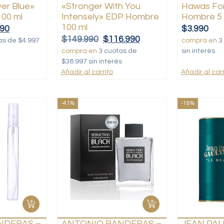
er Blue»
«Stronger With You
Hawas Fo
00 ml
Intensely» EDP Hombre
Hombre 5 
100 ml
990
$
3.990
$
149.990
$
116.990
as de $4.997
compra en
3
compra en
3 cuotas de
sin interés
$38.997 sin interés
Añadir al carrito
Añadir al carr
-41%
-18%
NDERAS –
ANTONIO BANDERAS –
JEAN PAU