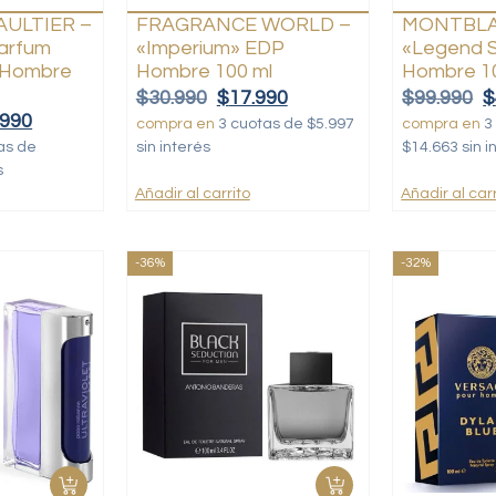
AULTIER –
FRAGRANCE WORLD –
MONTBLA
Parfum
«Imperium» EDP
«Legend S
 Hombre
Hombre 100 ml
Hombre 1
$
30.990
$
17.990
$
99.990
$
.990
compra en
3 cuotas de $5.997
compra en
3
as de
sin interés
$14.663 sin i
s
Añadir al carrito
Añadir al carr
-36%
-32%