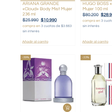
ARIANA GRANDE
HUGO BOSS «
«Cloud» Body Mist Mujer
Mujer 100 ml
236 ml
$
80.200
$
28.
$
25.990
$
10.990
compra en
3 cuot
compra en
3 cuotas de $3.663
sin interés
sin interés
Añadir al carrito
Añadir al carrito
-39%
-33%