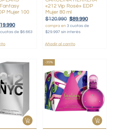
 Fantasy
«212 Vip Rosé» EDP
DP Mujer 100
Mujer 80 ml
$
120.990
$
89.990
19.990
compra en
3 cuotas de
 cuotas de $6.663
$29.997 sin interés
ito
Añadir al carrito
-35%