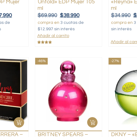
DP Mujer
Untold» EDP Mujer 105
«Reyna» E
ml
ml
7.990
$
69.990
$
38.990
$
34.990
$
as de
compra en
3 cuotas de
compra en
3
s
$12.997 sin interés
sin interés
Añadir al carrito
Añadir al carr
Valorado
con
5.00
de 5
-46%
-27%
ERRERA –
BRITNEY SPEARS –
DKNY – «B