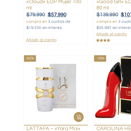
«Cloud» EDP Mujer 100
«Good Girl» E
ml
80 ml
$
79.990
$
57.990
$
139.990
$
10
compra en
3 cuotas de
compra en
3 cuot
$19.330 sin interés
$35.997 sin interé
Añadir al carrito
Añadir al carrito
Valorado
con
5.00
de 5
-62%
-16%
LATTAFA – «Yara Moi»
CAROLINA H