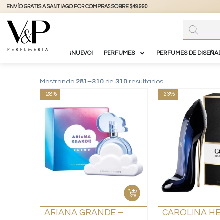
+56 9 3877 3738
@vyp_store.chile
vypstore.cl
¡NUEVO!
PERFUMES
PERFUMES DE DISEÑA
Mostrando
281–310
de
310
resultados
-28%
-23%
ARIANA GRANDE –
CAROLINA H