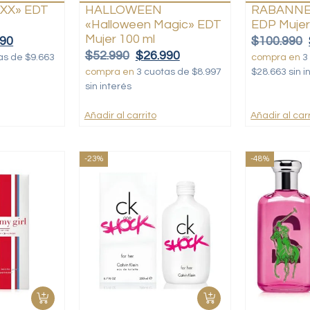
XX» EDT
HALLOWEEN
RABANNE
«Halloween Magic» EDT
EDP Mujer
Mujer 100 ml
990
$
100.990
$
52.990
$
26.990
as de $9.663
compra en
3
compra en
3 cuotas de $8.997
$28.663 sin i
sin interés
Añadir al carrito
Añadir al carr
-23%
-48%