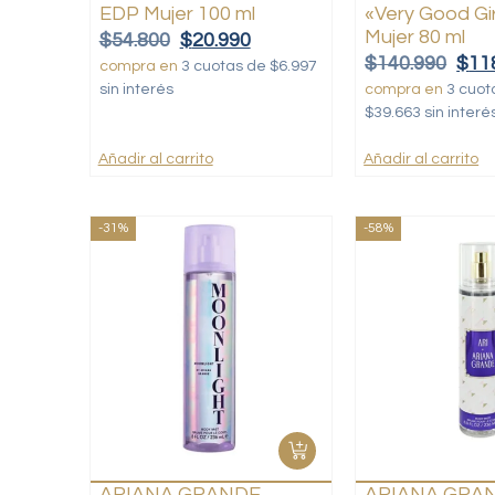
EDP Mujer 100 ml
«Very Good Gi
Mujer 80 ml
$
54.800
$
20.990
$
140.990
$
11
compra en
3 cuotas de $6.997
sin interés
compra en
3 cuot
$39.663 sin interé
Añadir al carrito
Añadir al carrito
-31%
-58%
ARIANA GRANDE
ARIANA GRAN