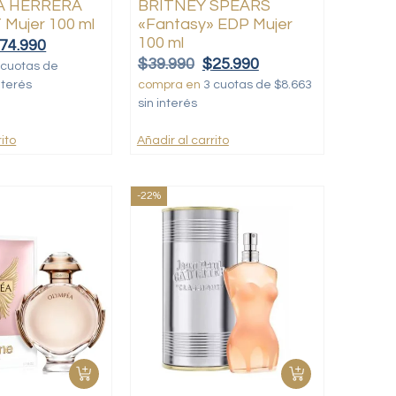
A HERRERA
BRITNEY SPEARS
 Mujer 100 ml
«Fantasy» EDP Mujer
100 ml
74.990
$
39.990
$
25.990
 cuotas de
nterés
compra en
3 cuotas de $8.663
sin interés
ito
Añadir al carrito
-22%