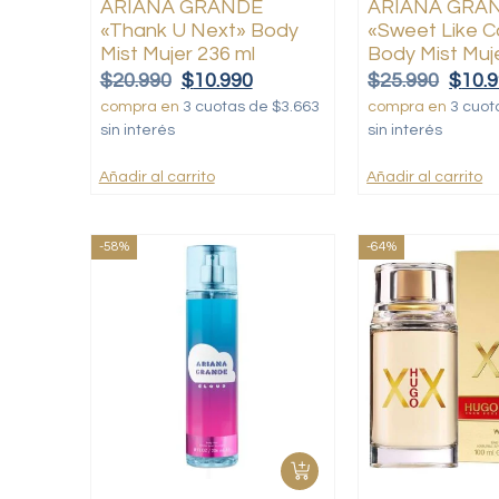
ARIANA GRANDE
ARIANA GRA
«Thank U Next» Body
«Sweet Like 
Mist Mujer 236 ml
Body Mist Muj
$
20.990
$
10.990
$
25.990
$
10.
compra en
3 cuotas de $3.663
compra en
3 cuot
sin interés
sin interés
Añadir al carrito
Añadir al carrito
-58%
-64%