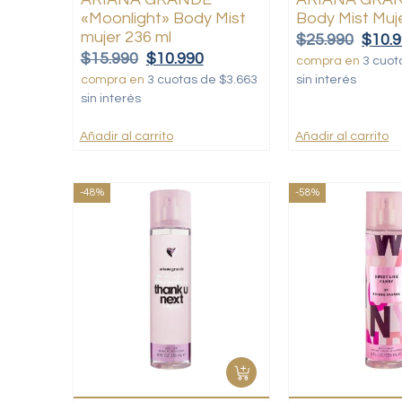
«Moonlight» Body Mist
Body Mist Muj
mujer 236 ml
$
25.990
$
10.
$
15.990
$
10.990
compra en
3 cuot
compra en
3 cuotas de $3.663
sin interés
sin interés
Añadir al carrito
Añadir al carrito
-48%
-58%