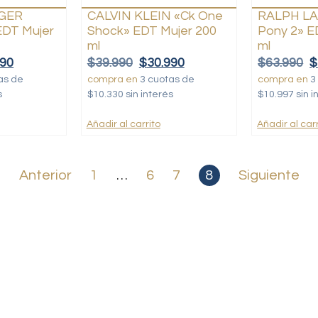
IGER
CALVIN KLEIN «Ck One
RALPH LA
EDT Mujer
Shock» EDT Mujer 200
Pony 2» E
ml
ml
990
$
39.990
$
30.990
$
63.990
$
as de
compra en
3 cuotas de
compra en
3
s
$10.330 sin interés
$10.997 sin i
Añadir al carrito
Añadir al carr
Anterior
1
…
6
7
8
Siguiente