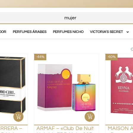
DOR
PERFUMES ÁRABES
PERFUMES NICHO
VICTORIA’S SECRET
O
-44%
-60%
ERRERA –
ARMAF – «Club De Nuit
MAISON 