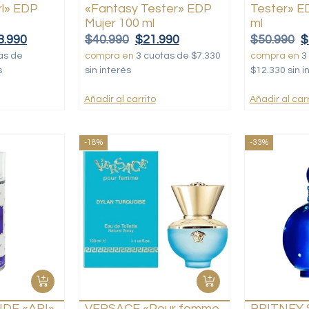
rl» EDP
«Fantasy Tester» EDP
Tester» E
Mujer 100 ml
ml
8.990
$
40.990
$
21.990
$
50.990
$
as de
compra en
3 cuotas de $7.330
compra en
3
s
sin interés
$12.330 sin i
Añadir al carrito
Añadir al carr
-18%
-33%
DE «ARI»
VERSACE «Pour femme
BRITNEY