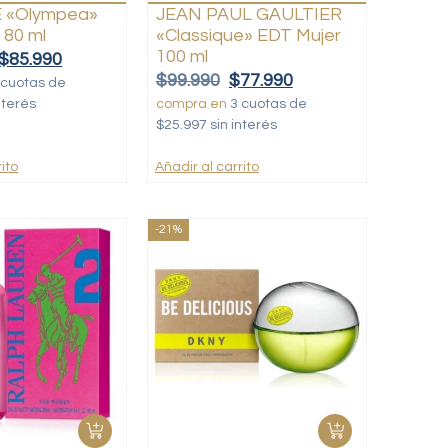
 «Olympea»
JEAN PAUL GAULTIER
 80 ml
«Classique» EDT Mujer
100 ml
$
85.990
$
99.990
$
77.990
 cuotas de
nterés
compra en
3 cuotas de
$25.997 sin interés
ito
Añadir al carrito
-21%