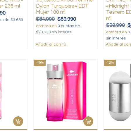
er 236 ml
Dylan Turquoise» EDT
«Midnight
Mujer 100 ml
Tester» E
990
ml
$
84.990
$
69.990
as de $3.663
$
29.990
$
compra en
3 cuotas de
$23.330 sin interés
compra en
3
sin interés
Añadir al carrito
Añadir al carr
-49%
-12%