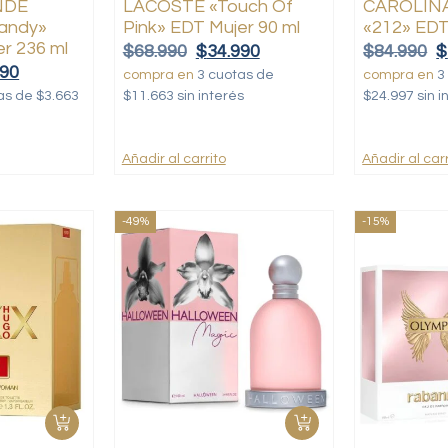
NDE
LACOSTE «Touch Of
CAROLIN
Candy»
Pink» EDT Mujer 90 ml
«212» EDT
er 236 ml
$
68.990
$
34.990
$
84.990
$
990
compra en
3 cuotas de
compra en
3
as de $3.663
$11.663 sin interés
$24.997 sin i
Añadir al carrito
Añadir al carr
-49%
-15%