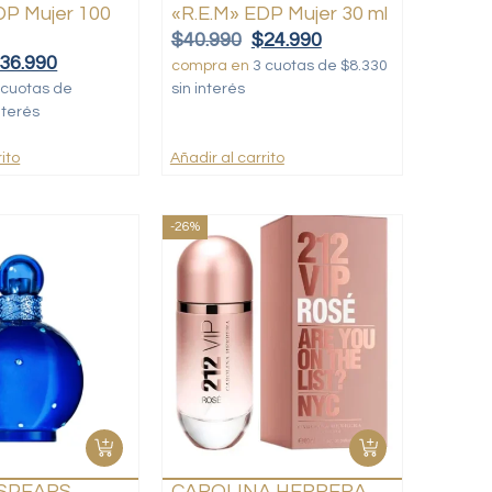
DP Mujer 100
«R.E.M» EDP Mujer 30 ml
$
40.990
$
24.990
36.990
compra en
3 cuotas de $8.330
 cuotas de
sin interés
nterés
ito
Añadir al carrito
-26%
 SPEARS
CAROLINA HERRERA