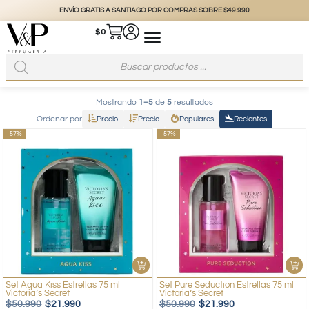
ENVÍO GRATIS A SANTIAGO POR COMPRAS SOBRE $49.990
$
0
Mostrando
1–5
de
5
resultados
Ordenar por
Precio
Precio
Populares
Recientes
-57%
-57%
Set Aqua Kiss Estrellas 75 ml
Set Pure Seduction Estrellas 75 ml
Victoria’s Secret
Victoria’s Secret
$
50.990
$
21.990
$
50.990
$
21.990