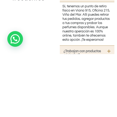
Sí, tenemos un punto de retiro
físico en Viana 915, Oficina 215,
Viña del Mar. Allí puedes retirar
tus pedidos, agregar productos
a tus compras y probar los
perfumes disponibles. Aunque
nuestra operación es 100%
online, también te ofrecemos
esta opción. ¡Te esperamos!
¿Trabajan con productos
originales?
¿Realizan Envíos?
¿Necesita Contactarnos?
¿Cuánto tiempo demora en
llegar mi pedido?