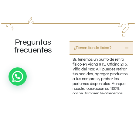
Preguntas
¿Tienen tienda fisica?
frecuentes
Sí, tenemos un punto de retiro
físico en Viana 915, Oficina 215,
Viña del Mar. Allí puedes retirar
tus pedidos, agregar productos
a tus compras y probar los
perfumes disponibles. Aunque
nuestra operación es 100%
online, también te ofrecemos
esta opción. ¡Te esperamos!
¿Trabajan con productos
originales?
¿Realizan Envíos?