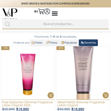
ENVÍO GRATIS A SANTIAGO POR COMPRAS SOBRE $49.990
$
0
Mostrando
1–6
de
6
resultados
Ordenar por
Precio
Precio
Populares
Recientes
-19%
-45%
Pure Seduction Shimmer Fragrance
Velvet Petals Shimmer Fragrance
Lotion Original 2024
Lotion Original
$
20.990
$
16.990
$
30.990
$
16.990