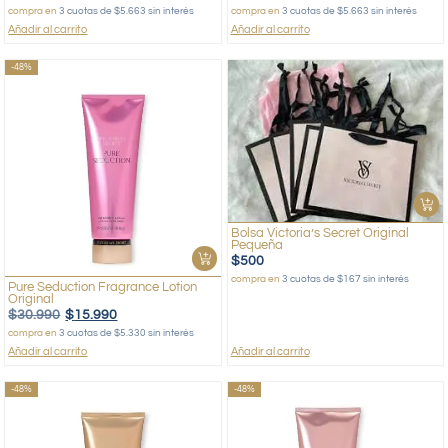
compra en
3 cuotas de $5.663 sin interés
compra en
3 cuotas de $5.663 sin interés
Añadir al carrito
Añadir al carrito
-48%
Bolsa Victoria’s Secret Original
Pequeña
$
500
compra en
3 cuotas de $167 sin interés
Pure Seduction Fragrance Lotion
Original
$
30.990
$
15.990
compra en
3 cuotas de $5.330 sin interés
Añadir al carrito
Añadir al carrito
-48%
-48%