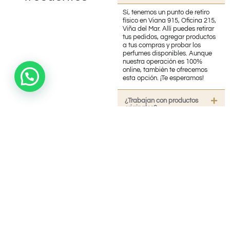
Sí, tenemos un punto de retiro
físico en Viana 915, Oficina 215,
Viña del Mar. Allí puedes retirar
tus pedidos, agregar productos
a tus compras y probar los
perfumes disponibles. Aunque
nuestra operación es 100%
online, también te ofrecemos
esta opción. ¡Te esperamos!
¿Trabajan con productos
originales?
¿Realizan Envíos?
¿Necesita Contactarnos?
¿Cuánto tiempo demora en
llegar mi pedido?