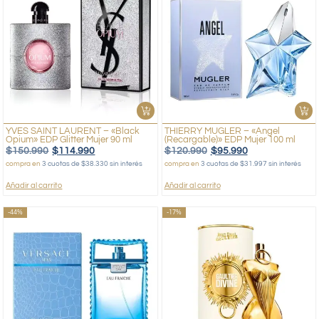
YVES SAINT LAURENT – «Black
THIERRY MUGLER – «Angel
Opium» EDP Glitter Mujer 90 ml
(Recargable)» EDP Mujer 100 ml
$
150.990
$
114.990
$
120.990
$
95.990
compra en
3 cuotas de $38.330 sin interés
compra en
3 cuotas de $31.997 sin interés
Añadir al carrito
Añadir al carrito
-44%
-17%