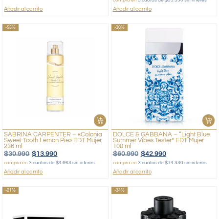
Añadir al carrito
Añadir al carrito
-55%
-30%
SABRINA CARPENTER – «Colonia
DOLCE & GABBANA – “Light Blue
Sweet Tooth Lemon Pie» EDT Mujer
Summer Vibes Tester” EDT Mujer
236 ml
100 ml
$
30.990
$
13.990
$
60.990
$
42.990
compra en
3 cuotas de $4.663 sin interés
compra en
3 cuotas de $14.330 sin interés
Añadir al carrito
Añadir al carrito
-21%
-34%