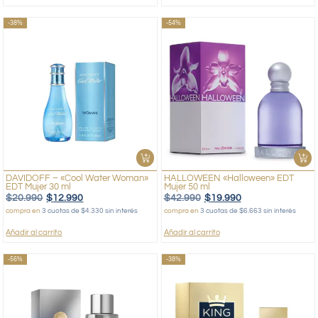
-38%
-54%
DAVIDOFF – «Cool Water Woman»
HALLOWEEN «Halloween» EDT
EDT Mujer 30 ml
Mujer 50 ml
$
20.990
$
12.990
$
42.990
$
19.990
compra en
3 cuotas de $4.330 sin interés
compra en
3 cuotas de $6.663 sin interés
Añadir al carrito
Añadir al carrito
-56%
-38%