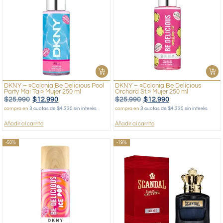
DKNY – «Colonia Be Delicious Pool
DKNY – «Colonia Be Delicious
Party Mai Tai» Mujer 250 ml
Orchard St.» Mujer 250 ml
$
25.990
$
12.990
$
25.990
$
12.990
compra en
3 cuotas de $4.330 sin interés
compra en
3 cuotas de $4.330 sin interés
Añadir al carrito
Añadir al carrito
-50%
-19%