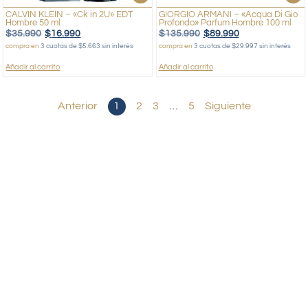
CALVIN KLEIN – «Ck in 2U» EDT
GIORGIO ARMANI – «Acqua Di Gio
Hombre 50 ml
Profondo» Parfum Hombre 100 ml
$
35.990
$
16.990
$
135.990
$
89.990
compra en
3 cuotas de $5.663 sin interés
compra en
3 cuotas de $29.997 sin interés
Añadir al carrito
Añadir al carrito
Anterior
1
2
3
…
5
Siguiente