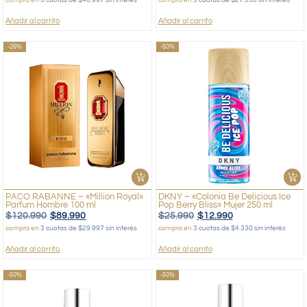
Añadir al carrito
Añadir al carrito
-26%
-50%
PACO RABANNE – «Million Royal»
DKNY – «Colonia Be Delicious Ice
Parfum Hombre 100 ml
Pop Berry Bliss» Mujer 250 ml
$
120.990
$
89.990
$
25.990
$
12.990
compra en
3 cuotas de $29.997 sin interés
compra en
3 cuotas de $4.330 sin interés
Añadir al carrito
Añadir al carrito
-50%
-50%