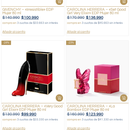
GIVENCHY – «Irresistible» EDP
CAROLINA HERRERA – «Set Good
Mujer 80 ml
Girl Very Elixir» EDP Mujer 80 ml
$
140.990
$
100.990
$
170.990
$
136.990
compra en
3 cuotas de $33.663 sin interés
compra en
3 cuotas de $45.663 sin interés
Añadir al carrito
Añadir al carrito
-24%
-23%
CAROLINA HERRERA – «Very Good
CAROLINA HERRERA – «La
Girl Elixir» EDP Mujer 80 ml
Bomba» EDP Mujer 80 ml
$
130.990
$
99.990
$
160.990
$
123.990
compra en
3 cuotas de $33.330 sin interés
compra en
3 cuotas de $41.330 sin interés
Añadir al carrito
Añadir al carrito