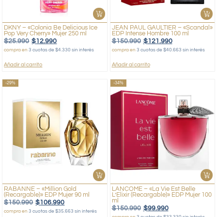
DKNY – «Colonia Be Delicious Ice
JEAN PAUL GAULTIER – «Scandal»
Pop Very Cherry» Mujer 250 ml
EDP Intense Hombre 100 ml
$
25.990
$
12.990
$
150.990
$
121.990
compra en
3 cuotas de $4.330 sin interés
compra en
3 cuotas de $40.663 sin interés
Añadir al carrito
Añadir al carrito
-29%
-34%
RABANNE – «Million Gold
LANCOME – «La Vie Est Belle
(Recargable)» EDP Mujer 90 ml
L’Elixir (Recargable)» EDP Mujer 100
ml
$
150.990
$
106.990
$
150.990
$
99.990
compra en
3 cuotas de $35.663 sin interés
compra en
3 cuotas de $33.330 sin interés