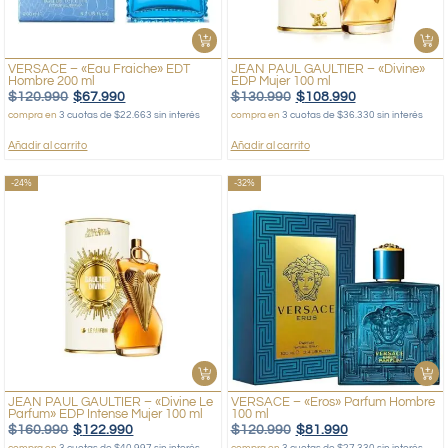
VERSACE – «Eau Fraiche» EDT
JEAN PAUL GAULTIER – «Divine»
Hombre 200 ml
EDP Mujer 100 ml
$
120.990
$
67.990
$
130.990
$
108.990
compra en
3 cuotas de $22.663 sin interés
compra en
3 cuotas de $36.330 sin interés
Añadir al carrito
Añadir al carrito
-24%
-32%
JEAN PAUL GAULTIER – «Divine Le
VERSACE – «Eros» Parfum Hombre
Parfum» EDP Intense Mujer 100 ml ‎
100 ml
$
160.990
$
122.990
$
120.990
$
81.990
compra en
3 cuotas de $40.997 sin interés
compra en
3 cuotas de $27.330 sin interés