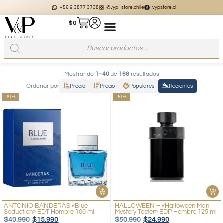
+56 9 3877 3738
@vyp_store.chile
vypstore.cl
$
0
Mostrando
1–40
de
168
resultados
Ordenar por
Precio
Precio
Populares
Recientes
-61%
-51%
ANTONIO BANDERAS «Blue
HALLOWEEN – «Halloween Man
Seduction» EDT Hombre 100 ml
Mystery Tester» EDP Hombre 125 ml
$
40.990
$
15.990
$
50.990
$
24.990