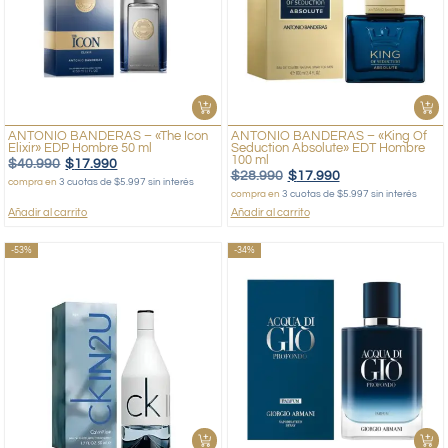
ANTONIO BANDERAS – «The Icon
ANTONIO BANDERAS – «King Of
Elixir» EDP Hombre 50 ml
Seduction Absolute» EDT Hombre
100 ml
$
40.990
$
17.990
$
28.990
$
17.990
compra en
3 cuotas de $5.997 sin interés
compra en
3 cuotas de $5.997 sin interés
Añadir al carrito
Añadir al carrito
-53%
-34%