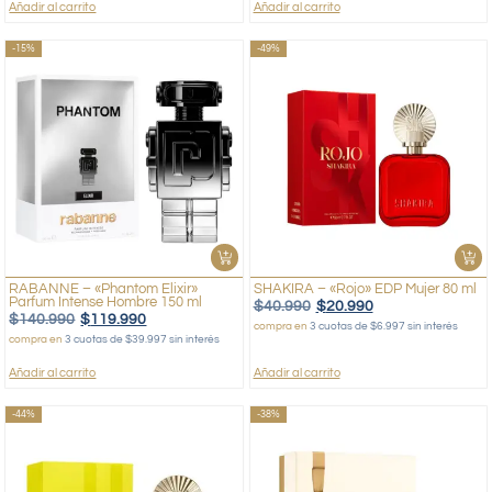
Añadir al carrito
Añadir al carrito
-15%
-49%
RABANNE – «Phantom Elixir»
SHAKIRA – «Rojo» EDP Mujer 80 ml
Parfum Intense Hombre 150 ml
$
40.990
$
20.990
$
140.990
$
119.990
compra en
3 cuotas de $6.997 sin interés
compra en
3 cuotas de $39.997 sin interés
Añadir al carrito
Añadir al carrito
-44%
-38%