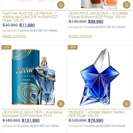
AGATHA RUIZ DE LA PRADA –
JEAN PAUL GAULTIER – «La Belle
«Gotas de Color Dot-to-Dot» EDT
Flower Edition» EDP Mujer 100 ml
Mujer 100 ml
$
140.990
$
99.990
$
30.990
$
11.990
compra en
3 cuotas de $33.330 sin interés
compra en
3 cuotas de $3.997 sin interés
Añadir al carrito
Añadir al carrito
-27%
-36%
JEAN PAUL GAULTIER – «Le Beau
MUGLER – «Angel Stellar Tester»
Narcisse» EDP Hombre 75 ml
EDP Mujer 100 ml
$
180.990
$
131.990
$
120.990
$
76.990
compra en
3 cuotas de $43.997 sin interés
compra en
3 cuotas de $25.663 sin interés