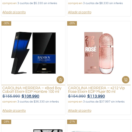
compra en
3 cuotas de $5.330 sin interés
compra en
3 cuotas de $8.330 sin interés
Añadir al carrito
Añadir al carrito
-30%
-26%
CAROLINA HERRERA – «Bad Boy
CAROLINA HERRERA – «212 Vip
Cobalt Elixir» EDP Hombre 100 ml
Rose Elixir» EDP Mujer 80 ml
$
155.990
$
108.990
$
154.990
$
113.990
compra en
3 cuotas de $36.330 sin interés
compra en
3 cuotas de $37.997 sin interés
Añadir al carrito
Añadir al carrito
-24%
-21%