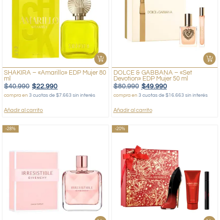
SHAKIRA – «Amarillo» EDP Mujer 80
DOLCE & GABBANA – «Set
ml
Devotion» EDP Mujer 50 ml
$
40.990
$
22.990
$
80.990
$
49.990
compra en
3 cuotas de $7.663 sin interés
compra en
3 cuotas de $16.663 sin interés
Añadir al carrito
Añadir al carrito
-28%
-20%