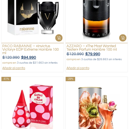
PACO RABANNE – «Invictus
AZZARO – «The Most Wanted
Victory» EDP Extreme Hombre 100
Tester» Parfum Hombre 100 ml
ml
$
120.990
$
79.990
$
120.990
$
94.990
compra en
3 cuotas de $26.663 sin interés
compra en
3 cuotas de $31.663 sin interés
Añadir al carrito
Añadir al carrito
-61%
-29%