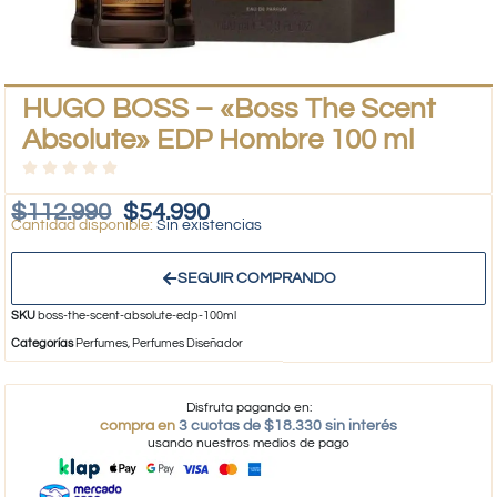
HUGO BOSS – «Boss The Scent
Absolute» EDP Hombre 100 ml
$
112.990
$
54.990
Sin existencias
SEGUIR COMPRANDO
SKU
boss-the-scent-absolute-edp-100ml
Categorías
Perfumes
,
Perfumes Diseñador
Disfruta pagando en:
compra en
3 cuotas de $18.330 sin interés
usando nuestros medios de pago