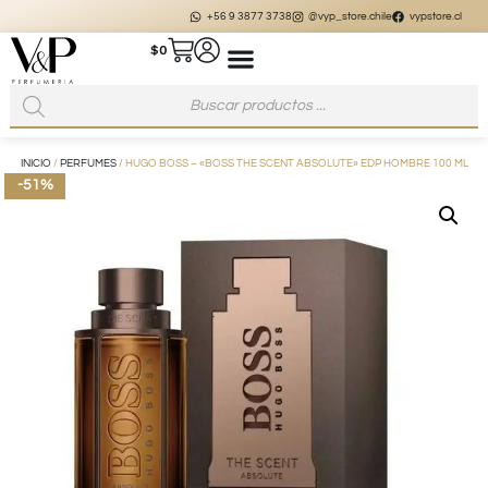
+56 9 3877 3738
@vyp_store.chile
vypstore.cl
$
0
INICIO
/
PERFUMES
/ HUGO BOSS – «BOSS THE SCENT ABSOLUTE» EDP HOMBRE 100 ML
-51%