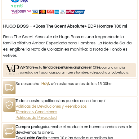
HUGO BOSS – «Boss The Scent Absolute» EDP Hombre 100 ml
Boss The Scent Absolute de Hugo Boss es una fragancia de la
familia olfativa Ámbar Especiada para Hombres. La Nota de Salida
es jengibre; la Nota de Corazón es maninka; la Nota de Fondo es
vetiver.
VyP Store
es tu
tienda de perfumes originales en Chile
, con una amplia
variedad de fragancias para mujer y hombre, y despacho a todo el país.
Se despacha:
Hoy!
, aún estamos antes de las 15:00hrs.
Todas nuestras políticas las puedes consultar aquí:
Políticas de Devoluciones y Reembolsos
Términos y Condiciones
Políticas de Privacidad
Compra protegida:
recibe el producto en buenas condiciones o te
devolvemos tu dinero.
Devolución Gratis:
tienes 10 días desde que recibes tus