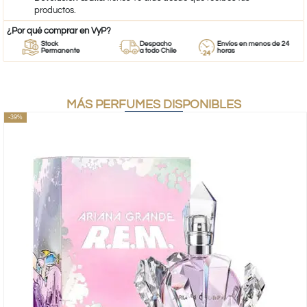
productos.
¿Por qué comprar en VyP?
Stock
Despacho
Envíos en menos de 24
Permanente
a todo Chile
horas
MÁS PERFUMES DISPONIBLES
-39%