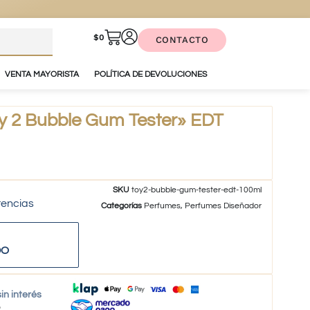
$
0
CONTACTO
VENTA MAYORISTA
POLÍTICA DE DEVOLUCIONES
 2 Bubble Gum Tester» EDT
SKU
toy2-bubble-gum-tester-edt-100ml
tencias
Categorías
Perfumes
,
Perfumes Diseñador
DO
in interés
o