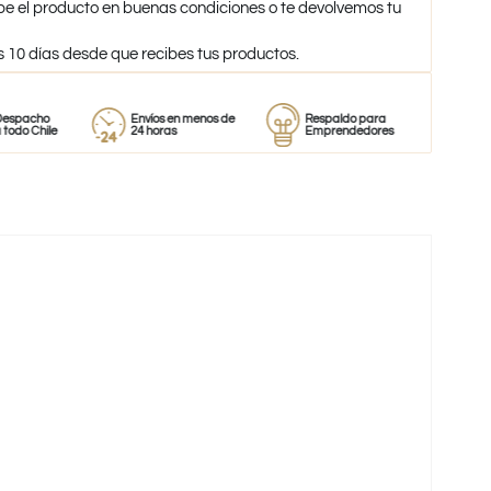
be el producto en buenas condiciones o te devolvemos tu
s 10 días desde que recibes tus productos.
Envíos en menos de
Respaldo para
Proveedor
le
24 horas
Emprendedores
de perfume
-38%