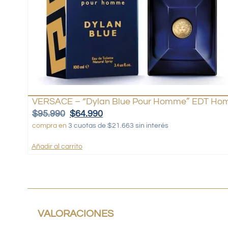
VERSACE – “Dylan Blue Pour Homme” EDT Hom
$
95.990
$
64.990
compra en
3 cuotas de $21.663 sin interés
Añadir al carrito
VALORACIONES