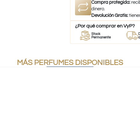
Compra protegida:
reci
dinero.
Devolución Gratis:
tiene
¿Por qué comprar en VyP?
r
Perfumes
Stock
Despacho
mes
100% Originales
Permanente
a todo Chi
MÁS PERFUMES DISPONIBLES