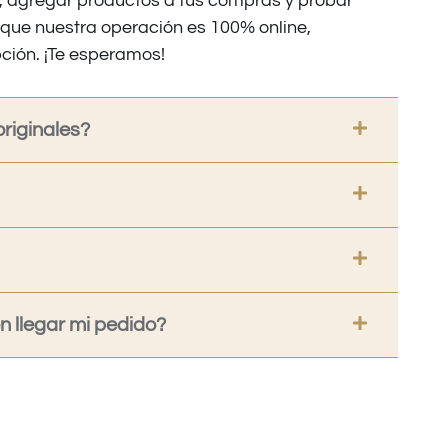
os, agregar productos a tus compras y probar
nque nuestra operación es 100% online,
ción. ¡Te esperamos!
riginales?
 llegar mi pedido?