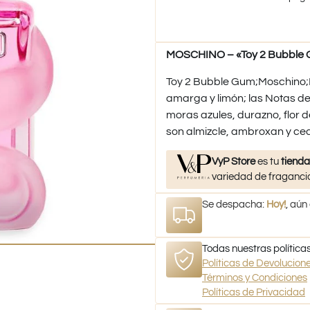
MOSCHINO – «Toy 2 Bubble G
Toy 2 Bubble Gum;Moschino;L
amarga y limón; las Notas d
moras azules, durazno, flor d
son almizcle, ambroxan y ced
VyP Store
es tu
tienda
variedad de fragancia
Se despacha:
Hoy!
, aún
Todas nuestras políticas
Políticas de Devolucio
Términos y Condiciones
Políticas de Privacidad