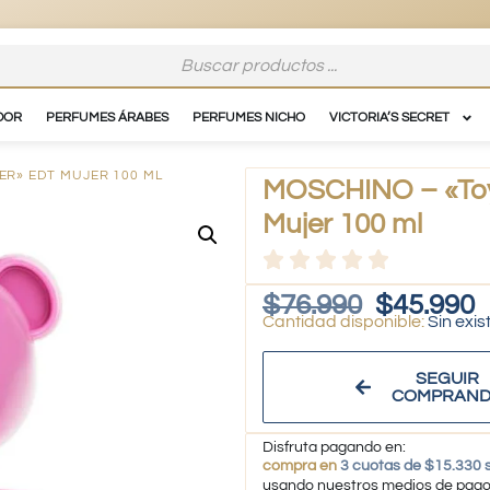
DOR
PERFUMES ÁRABES
PERFUMES NICHO
VICTORIA’S SECRET
ER» EDT MUJER 100 ML
MOSCHINO – «Toy
Mujer 100 ml
$
76.990
$
45.990
Sin exis
SEGUIR
COMPRAN
Disfruta pagando en:
compra en
3 cuotas de $15.330 s
usando nuestros medios de pag