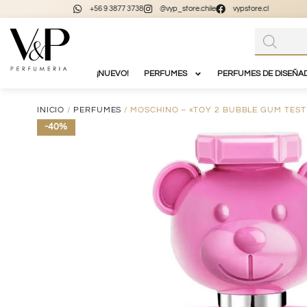
+56 9 3877 3738
@vyp_store.chile
vypstore.cl
¡NUEVO!
PERFUMES
PERFUMES DE DISEÑA
INICIO
/
PERFUMES
/ MOSCHINO – «TOY 2 BUBBLE GUM TEST
-40%