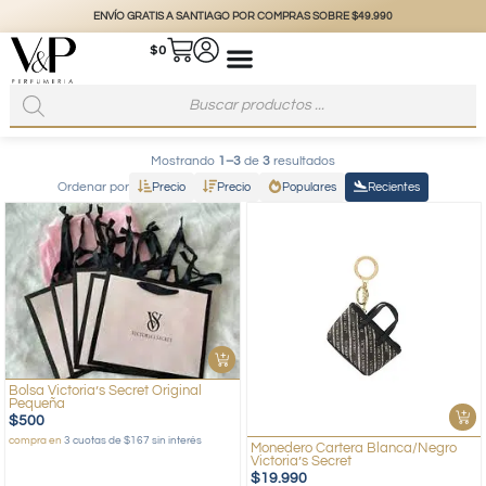
ENVÍO GRATIS A SANTIAGO POR COMPRAS SOBRE $49.990
$
0
Mostrando
1–3
de
3
resultados
Ordenar por
Precio
Precio
Populares
Recientes
Bolsa Victoria’s Secret Original
Pequeña
$
500
compra en
3 cuotas de $167 sin interés
Monedero Cartera Blanca/Negro
Victoria’s Secret
$
19.990