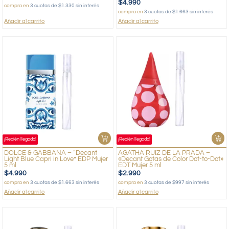
$
4.990
compra en
3 cuotas de $1.330 sin interés
compra en
3 cuotas de $1.663 sin interés
Añadir al carrito
Añadir al carrito
¡Recién llegado!
¡Recién llegado!
DOLCE & GABBANA – “Decant
AGATHA RUIZ DE LA PRADA –
Light Blue Capri in Love” EDP Mujer
«Decant Gotas de Color Dot-to-Dot»
5 ml
EDT Mujer 5 ml
$
4.990
$
2.990
compra en
3 cuotas de $1.663 sin interés
compra en
3 cuotas de $997 sin interés
Añadir al carrito
Añadir al carrito