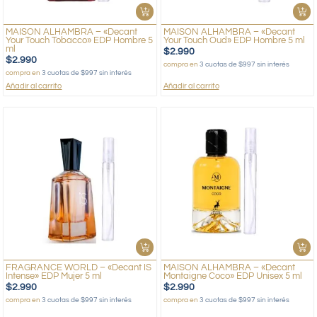
MAISON ALHAMBRA – «Decant
MAISON ALHAMBRA – «Decant
Your Touch Tobacco» EDP Hombre 5
Your Touch Oud» EDP Hombre 5 ml
ml
$
2.990
$
2.990
compra en
3 cuotas de $997 sin interés
compra en
3 cuotas de $997 sin interés
Añadir al carrito
Añadir al carrito
FRAGRANCE WORLD – «Decant IS
MAISON ALHAMBRA – «Decant
Intense» EDP Mujer 5 ml
Montaigne Coco» EDP Unisex 5 ml
$
2.990
$
2.990
compra en
3 cuotas de $997 sin interés
compra en
3 cuotas de $997 sin interés