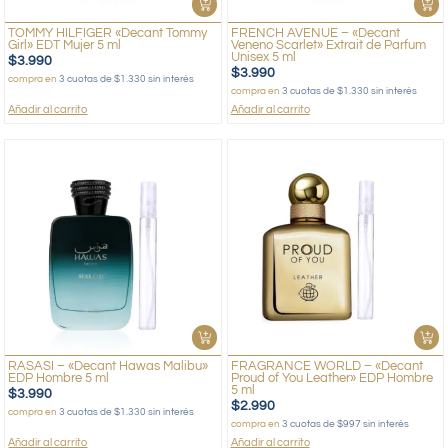
TOMMY HILFIGER «Decant Tommy
FRENCH AVENUE – «Decant
Girl» EDT Mujer 5 ml
Veneno Scarlet» Extrait de Parfum
Unisex 5 ml
$
3.990
$
3.990
compra en
3 cuotas de $1.330 sin interés
compra en
3 cuotas de $1.330 sin interés
Añadir al carrito
Añadir al carrito
RASASI – «Decant Hawas Malibu»
FRAGRANCE WORLD – «Decant
EDP Hombre 5 ml
Proud of You Leather» EDP Hombre
5 ml
$
3.990
$
2.990
compra en
3 cuotas de $1.330 sin interés
compra en
3 cuotas de $997 sin interés
Añadir al carrito
Añadir al carrito