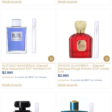
Añadir al carrito
Añadir al carrito
ANTONIO BANDERAS «Decant
MAISON ALHAMBRA – «Decant
Blue Seduction» EDT Hombre 5 ml
Baroque Rouge Extrait» EDP Unisex
5 ml
$
2.990
$
2.990
compra en
3 cuotas de $997 sin interés
compra en
3 cuotas de $997 sin interés
Añadir al carrito
Añadir al carrito