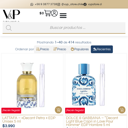
+56 9 3877 3738
@vyp_store.chile
vypstore.cl
$
0
Mostrando
1–40
de
414
resultados
Ordenar por
Precio
Precio
Populares
Recientes
¡Recién llegado!
¡Recién llegado!
LATTAFA – «Decant Petra » EDP
DOLCE & GABBANA – “Decant
Unisex 5 ml
Light Blue Capri in Love Pour
Homme” EDP Hombre 5 ml
$
3.990