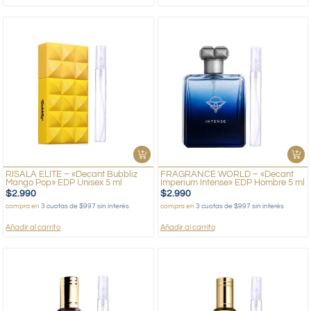
RISALA ELITE – «Decant Bubbliz
FRAGRANCE WORLD – «Decant
Mango Pop» EDP Unisex 5 ml
Imperium Intense» EDP Hombre 5 ml
$
2.990
$
2.990
compra en
3 cuotas de $997 sin interés
compra en
3 cuotas de $997 sin interés
Añadir al carrito
Añadir al carrito