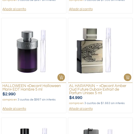
Añadir al carrito
Añadir al carrito
HALLOWEEN «Decant Halloween
AL HARAMAIN – «Decant Amber
Man» EDT Hombre 5 ml
Oud Future Dubai» Extrait de
Parfum Unisex 5 ml
$
2.990
$
4.990
compra en
3 cuotas de $997 sin interés
compra en
3 cuotas de $1.663 sin interés
Añadir al carrito
Añadir al carrito