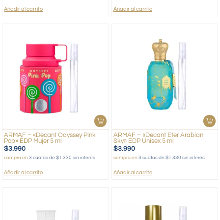
Añadir al carrito
Añadir al carrito
ARMAF – «Decant Odyssey Pink
ARMAF – «Decant Eter Arabian
Pop» EDP Mujer 5 ml
Sky» EDP Unisex 5 ml
$
3.990
$
3.990
compra en
3 cuotas de $1.330 sin interés
compra en
3 cuotas de $1.330 sin interés
Añadir al carrito
Añadir al carrito