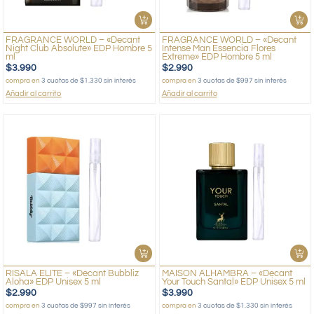
FRAGRANCE WORLD – «Decant
FRAGRANCE WORLD – «Decant
Night Club Absolute» EDP Hombre 5
Intense Man Essencia Flores
ml
Extreme» EDP Hombre 5 ml
$
3.990
$
2.990
compra en
3 cuotas de $1.330 sin interés
compra en
3 cuotas de $997 sin interés
Añadir al carrito
Añadir al carrito
RISALA ELITE – «Decant Bubbliz
MAISON ALHAMBRA – «Decant
Aloha» EDP Unisex 5 ml
Your Touch Santal» EDP Unisex 5 ml
$
2.990
$
3.990
compra en
3 cuotas de $997 sin interés
compra en
3 cuotas de $1.330 sin interés