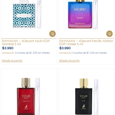
RAYHAAN – «Decant Azul» EDP
RAYHAAN – «Decant Pacific Aloha»
Hombre 5 ml
EDP Unisex 5 ml
$
3.990
$
3.990
compra en
3 cuotas de $1.330 sin interés
compra en
3 cuotas de $1.330 sin interés
Añadir al carrito
Añadir al carrito