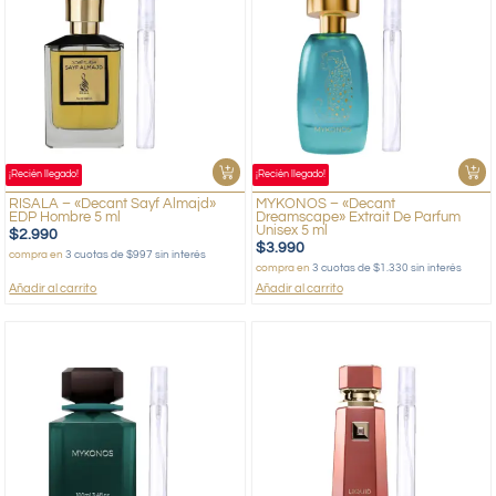
¡Recién llegado!
¡Recién llegado!
RISALA – «Decant Sayf Almajd»
MYKONOS – «Decant
EDP Hombre 5 ml
Dreamscape» Extrait De Parfum
Unisex 5 ml
$
2.990
$
3.990
compra en
3 cuotas de $997 sin interés
compra en
3 cuotas de $1.330 sin interés
Añadir al carrito
Añadir al carrito