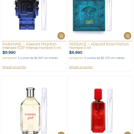
RABANNE – «Decant Phantom
VERSACE – «Decant Eros» Parfum
Intense» EDP Intense Hombre 5 ml
Hombre 5 ml
$
8.990
$
6.990
compra en
3 cuotas de $2.997 sin interés
compra en
3 cuotas de $2.330 sin interés
Añadir al carrito
Añadir al carrito