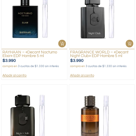
RAYHAAN – «Decant Nocturno
FRAGRANCE WORLD – «Decant
Elixir» EDP Hombre 5 ml
Night Club» EDP Hombre 5 ml
$
3.990
$
3.990
compra en
3 cuotas de $1.330 sin interés
compra en
3 cuotas de $1.330 sin interés
Añadir al carrito
Añadir al carrito