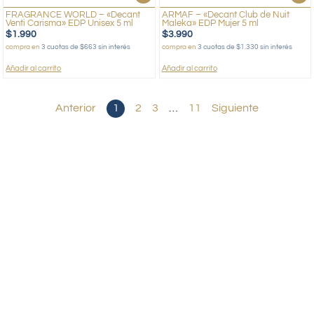
FRAGRANCE WORLD – «Decant
ARMAF – «Decant Club de Nuit
Venti Carisma» EDP Unisex 5 ml
Maleka» EDP Mujer 5 ml
$
1.990
$
3.990
compra en
3 cuotas de $663 sin interés
compra en
3 cuotas de $1.330 sin interés
Añadir al carrito
Añadir al carrito
Anterior
1
2
3
…
11
Siguiente