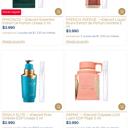
¡Recién llegado!
MYKONOS – «Decant Sorrento»
FRENCH AVENUE – «Decant Liquid
Extrait De Parfum Unisex 5 ml
Brun» Extrait de Parfum Hombre 5
ml
$
3.990
$
3.990
compra en
3 cuotas de $1.330 sin interés
compra en
3 cuotas de $1.330 sin interés
Añadir al carrito
Añadir al carrito
RISALA ELITE – «Decant Pure
ARMAF – «Decant Odyssey Lichi
Ombre» EDP Unisex 5 ml
Lush» EDP Mujer 5 ml
$
2.990
$
3.990
compra en
3 cuotas de $997 sin interés
compra en
3 cuotas de $1.330 sin interés