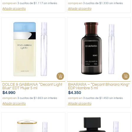
compra en
3 cuotas de $1.117 sin interés
compra en
3 cuotas de $1.330 sin interés
Añadir al carrito
Añadir al carrito
DOLCE & GABBANA “Decant Light
BHARARA – “Decant Bharara King”
Blue” EDT Mujer 5 ml
EDP Hombre 5 ml
$
4.990
$
4.350
compra en
3 cuotas de $1.663 sin interés
compra en
3 cuotas de $1.450 sin interés
Añadir al carrito
Añadir al carrito