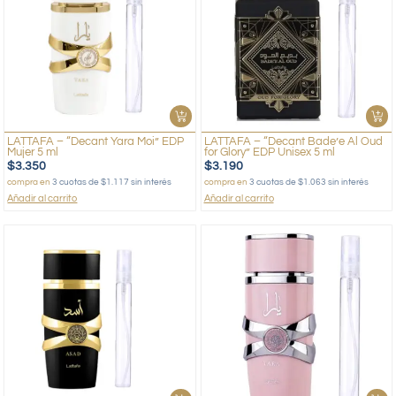
LATTAFA – “Decant Yara Moi” EDP
LATTAFA – “Decant Bade’e Al Oud
Mujer 5 ml
for Glory” EDP Unisex 5 ml
$
3.350
$
3.190
compra en
3 cuotas de $1.117 sin interés
compra en
3 cuotas de $1.063 sin interés
Añadir al carrito
Añadir al carrito