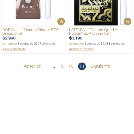
BOROUJ – “Decant Silage” EDP
LATTAFA – “Decant Qaed Al
Unisex 5 ml
Fursan” EDP Unisex 5 ml
$
2.990
$
3.190
compra en
3 cuotas de $997 sin interés
compra en
3 cuotas de $1.063 sin interés
Añadir al carrito
Añadir al carrito
Anterior
1
…
9
10
11
Siguiente