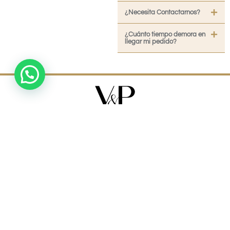
¿Necesita Contactarnos?
¿Cuánto tiempo demora en
llegar mi pedido?
Perfumería y accesorios del mundo a tu casa.
Para mayoristas:
vypmayorista.cl
Revisa nuestros Términos y Condiciones
Políticas de Privacidad
OPCIONES
¡NUEVO!
PERFUMES
PERFUMES DE DISEÑADOR