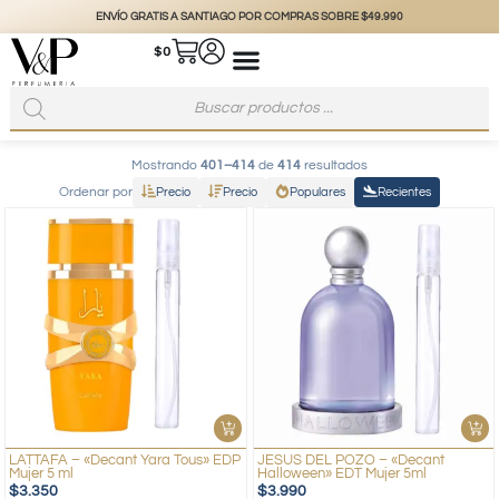
ENVÍO GRATIS A SANTIAGO POR COMPRAS SOBRE $49.990
$
0
Mostrando
401–414
de
414
resultados
Ordenar por
Precio
Precio
Populares
Recientes
LATTAFA – «Decant Yara Tous» EDP
JESUS DEL POZO – «Decant
Mujer 5 ml
Halloween» EDT Mujer 5ml
$
3.350
$
3.990