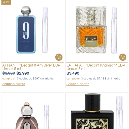
-25%
AFNAN – “Decant 9 Am Dive” EDP
LATTAFA – “Decant Khamrah” EDP
Unisex 5 ml
Unisex 5 ml
$
3.990
$
2.990
$
3.490
compra en
3 cuotas de $997 sin interés
compra en
3 cuotas de $1.163 sin interés
Añadir al carrito
Añadir al carrito