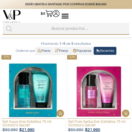
ENVÍO GRATIS A SANTIAGO POR COMPRAS SOBRE $49.990
$
0
Mostrando
1–5
de
5
resultados
Ordenar por
Precio
Precio
Populares
Recientes
-57%
-57%
Set Aqua Kiss Estrellas 75 ml
Set Pure Seduction Estrellas 75 ml
Victoria’s Secret
Victoria’s Secret
$
50.990
$
21.990
$
50.990
$
21.990