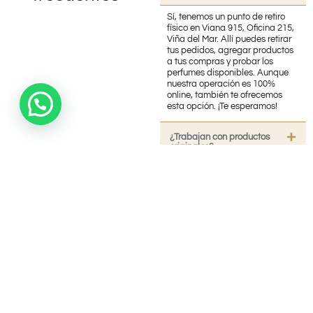
Sí, tenemos un punto de retiro
físico en Viana 915, Oficina 215,
Viña del Mar. Allí puedes retirar
tus pedidos, agregar productos
a tus compras y probar los
perfumes disponibles. Aunque
nuestra operación es 100%
online, también te ofrecemos
esta opción. ¡Te esperamos!
¿Trabajan con productos
originales?
¿Realizan Envíos?
¿Necesita Contactarnos?
¿Cuánto tiempo demora en
llegar mi pedido?