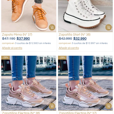
Zapato Mirna (Nº 37)
Zapatilla Start (Nº 38)
$
47.190
$
37.990
$
42.990
$
32.990
compra en
3 cuotas de $12.663 sin interés
compra en
3 cuotas de $10.997 sin interés
Añadir al carrito
Añadir al carrito
-29%
-29%
Zapatillas Electros (Nº 38)
Zapatillas Electros (Nº 37)