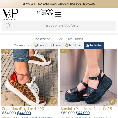
ENVÍO GRATIS A SANTIAGO POR COMPRAS SOBRE $49.990
$
0
Mostrando
1–10
de
10
resultados
Ordenar por
Precio
Precio
Populares
Recientes
-18%
-25%
Zapatillas «Rogelia» (Nº 39)
Sandalia Plataforma Sucre (Nº38)
$
54.990
$
44.990
$
59.990
$
44.990
compra en
3 cuotas de $14.997 sin interés
compra en
3 cuotas de $14.997 sin interés