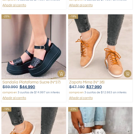
Añadir al carrito
Añadir al carrito
-25%
-19%
Sandalia Plataforma Sucre (Nº37)
Zapato Mirna (Nº 38)
$
59.990
$
44.990
$
47.190
$
37.990
compra en
3 cuotas de $14.997 sin interés
compra en
3 cuotas de $12.663 sin interés
Añadir al carrito
Añadir al carrito
-19%
-23%