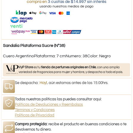
compra en
3 cuotas de $14.997 sin interés
usando nuestros medios de pago
Sandalia Plataforma Sucre (Nº38)
Cuero ArgentinoPlataforma: 7 cmNumero: 38Color: Negro
VyP Store
es tu
tienda de perfumes originales en Chile
, con una amplia
variedad de fragancias para mujer y hombre, y despacho a todo el país.
Se despacha:
Hoy!
, aún estamos antes de las 15:00hrs.
Todas nuestras políticas las puedes consultar aquí:
Políticas de Devoluciones y Reembolsos
Términos y Condiciones
Políticas de Privacidad
Compra protegida:
recibe el producto en buenas condiciones o te
devolvemos tu dinero.