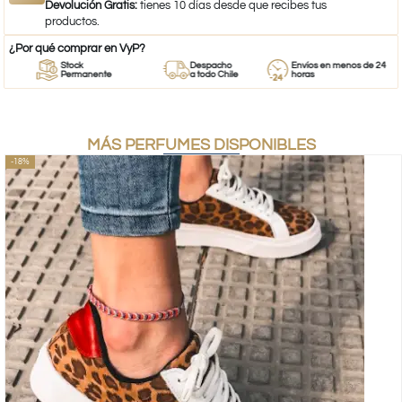
Devolución Gratis:
tienes 10 días desde que recibes tus
productos.
¿Por qué comprar en VyP?
Stock
Despacho
Envíos en menos de 24
Permanente
a todo Chile
horas
MÁS PERFUMES DISPONIBLES
-18%