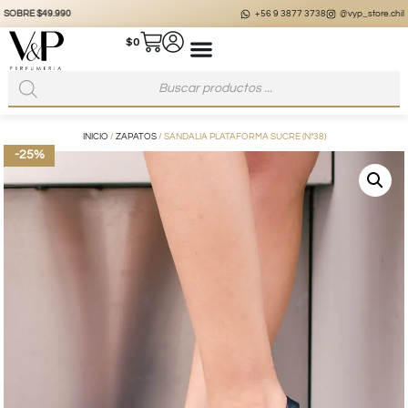
+56 9 3877 3738
@vyp_store.chile
vypstore.cl
$
0
INICIO
/
ZAPATOS
/ SANDALIA PLATAFORMA SUCRE (Nº38)
-25%