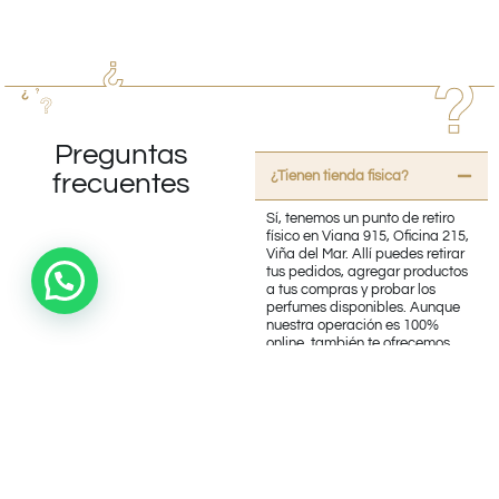
Preguntas
¿Tienen tienda fisica?
frecuentes
Sí, tenemos un punto de retiro
físico en Viana 915, Oficina 215,
Viña del Mar. Allí puedes retirar
tus pedidos, agregar productos
a tus compras y probar los
perfumes disponibles. Aunque
nuestra operación es 100%
online, también te ofrecemos
esta opción. ¡Te esperamos!
¿Trabajan con productos
originales?
¿Realizan Envíos?