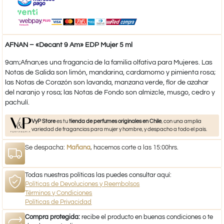
AFNAN – «Decant 9 Am» EDP Mujer 5 ml
9am;Afnan;es una fragancia de la familia olfativa para Mujeres. Las
Notas de Salida son limón, mandarina, cardamomo y pimienta rosa;
las Notas de Corazón son lavanda, manzana verde, flor de azahar
del naranjo y rosa; las Notas de Fondo son almizcle, musgo, cedro y
pachulí.
VyP Store
es tu
tienda de perfumes originales en Chile
, con una amplia
variedad de fragancias para mujer y hombre, y despacho a todo el país.
Se despacha:
Mañana
, hacemos corte a las 15:00hrs.
Todas nuestras políticas las puedes consultar aquí:
Políticas de Devoluciones y Reembolsos
Términos y Condiciones
Políticas de Privacidad
Compra protegida:
recibe el producto en buenas condiciones o te