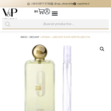
+56 9 3877 3738
@vyp_store.chile
vypstore.cl
$
0
INICIO
/
DECANT
/ AFNAN – «DECANT 9 AM» EDP MUJER 5 ML