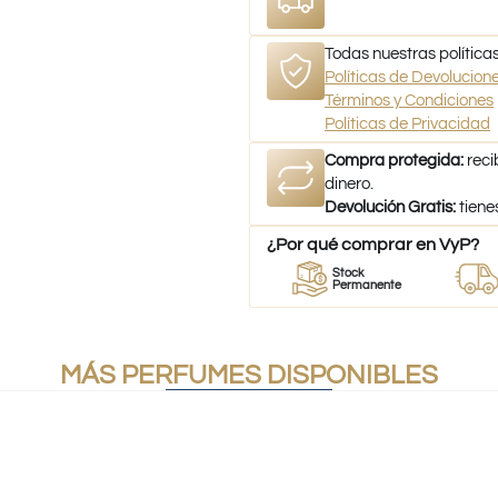
Todas nuestras políticas
Políticas de Devolucio
Términos y Condiciones
Políticas de Privacidad
Compra protegida:
reci
dinero.
Devolución Gratis:
tiene
¿Por qué comprar en VyP?
dor
Perfumes
Stock
Despac
fumes
100% Originales
Permanente
a todo C
MÁS PERFUMES DISPONIBLES