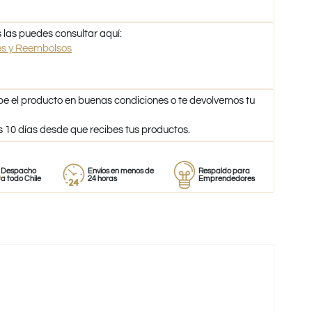
 las puedes consultar aquí:
nes y Reembolsos
be el producto en buenas condiciones o te devolvemos tu
s 10 días desde que recibes tus productos.
ho
Envíos en menos de
Respaldo para
Proveedo
hile
24 horas
Emprendedores
de perfu