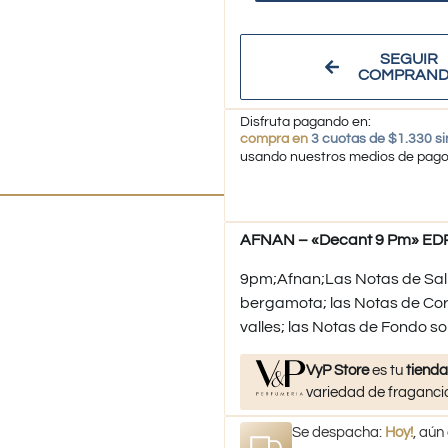
SEGUIR
COMPRAN
Disfruta pagando en:
compra en
3 cuotas de $1.330 si
usando nuestros medios de pag
AFNAN – «Decant 9 Pm» EDP
9pm;Afnan;Las Notas de Sali
bergamota; las Notas de Coraz
valles; las Notas de Fondo so
VyP Store
es tu
tienda
variedad de fragancia
Se despacha:
Hoy!
, aún