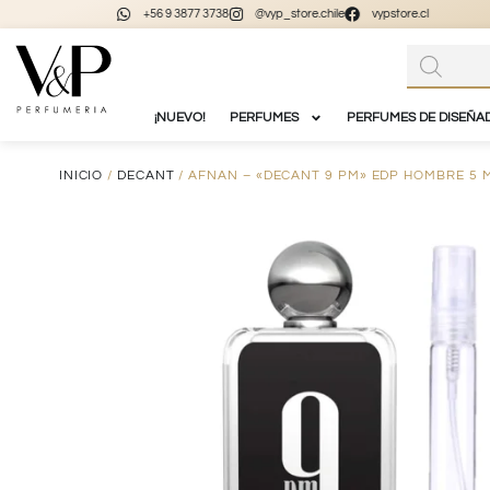
+56 9 3877 3738
@vyp_store.chile
vypstore.cl
¡NUEVO!
PERFUMES
PERFUMES DE DISEÑA
INICIO
/
DECANT
/ AFNAN – «DECANT 9 PM» EDP HOMBRE 5 