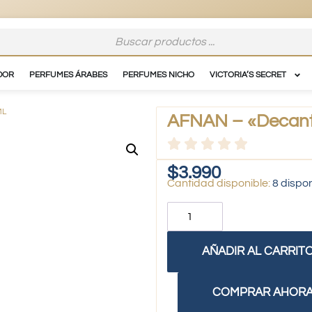
DOR
PERFUMES ÁRABES
PERFUMES NICHO
VICTORIA’S SECRET
ML
AFNAN – «Decant
$
3.990
8 dispo
AÑADIR AL CARRIT
COMPRAR AHOR