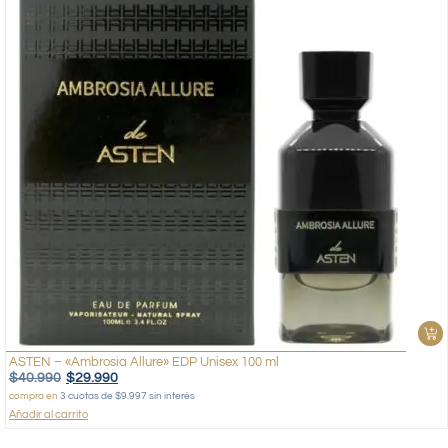
ASTEN – «Ambrosia Allure» EDP Unisex 100 ml
$
40.990
$
29.990
compra en
3 cuotas de $9.997 sin interés
Añadir al carrito