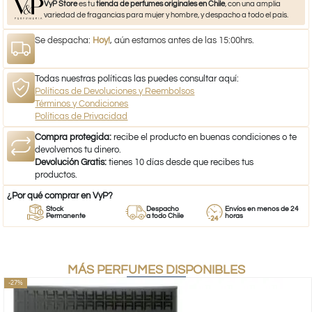
VyP Store
es tu
tienda de perfumes originales en Chile
, con una amplia
variedad de fragancias para mujer y hombre, y despacho a todo el país.
Se despacha:
Hoy!
, aún estamos antes de las 15:00hrs.
Todas nuestras políticas las puedes consultar aquí:
Políticas de Devoluciones y Reembolsos
Términos y Condiciones
Políticas de Privacidad
Compra protegida:
recibe el producto en buenas condiciones o te
devolvemos tu dinero.
Devolución Gratis:
tienes 10 días desde que recibes tus
productos.
¿Por qué comprar en VyP?
Stock
Despacho
Envíos en menos de 24
Permanente
a todo Chile
horas
MÁS PERFUMES DISPONIBLES
-27%