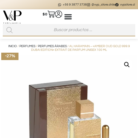
+56 9 3877 3738
@vyp_store.chile
vypstore.cl
$
0
INICIO
/
PERFUMES
/
PERFUMES ÁRABES
/ AL HARAMAIN – «AMBER OUD GOLD 999.9
DUBAI EDITION» EXTRAIT DE PARFUM UNISEX 100 ML
-27%