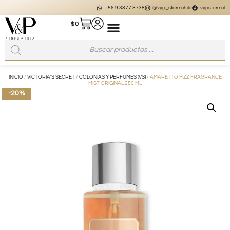
+56 9 3877 3738
@vyp_store.chile
vypstore.cl
$
0
INICIO
/
VICTORIA'S SECRET
/
COLONIAS Y PERFUMES (VS)
/ AMARETTO FIZZ FRAGRANCE
MIST ORIGINAL 250 ML
-20%