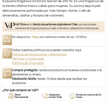
Exquisita fragancia Victoria’s Secret de 250 ml. Es una fragancia de
la familia olfativa fresco cálido para mujeres. Su aroma deja la piel
deliciosamente perfumada por más tiempo. Notas: Café de
almendras, azahar y llovizna de caramelo.
VyP Store
es tu
tienda de perfumes originales en Chile
, con una amplia
variedad de fragancias para mujer y hombre, y despacho a todo el país.
Se despacha:
Hoy!
, aún estamos antes de las 15:00hrs.
Todas nuestras políticas las puedes consultar aquí:
Políticas de Devoluciones y Reembolsos
Términos y Condiciones
Políticas de Privacidad
Compra protegida:
recibe el producto en buenas condiciones o te
devolvemos tu dinero.
Devolución Gratis:
tienes 10 días desde que recibes tus
productos.
¿Por qué comprar en VyP?
Stock
Despacho
Envíos en menos de 24
Permanente
a todo Chile
horas