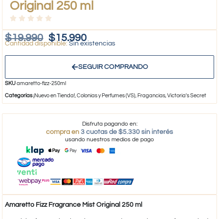
Original 250 ml
$
19.990
$
15.990
Sin existencias
SEGUIR COMPRANDO
SKU
amaretto-fizz-250ml
Categorías
¡Nuevo en Tienda!
,
Colonias y Perfumes (VS)
,
Fragancias
,
Victoria's Secret
Disfruta pagando en:
compra en
3 cuotas de $5.330 sin interés
usando nuestros medios de pago
Amaretto Fizz Fragrance Mist Original 250 ml