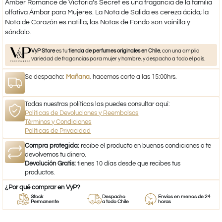
Amber Romance de Victoria’s Secret es una fragancia de la familia
olfativa Ámbar para Mujeres. La Nota de Salida es cereza ácida; la
Nota de Corazón es natilla; las Notas de Fondo son vainilla y
sándalo.
VyP Store
es tu
tienda de perfumes originales en Chile
, con una amplia
variedad de fragancias para mujer y hombre, y despacho a todo el país.
Se despacha:
Mañana
, hacemos corte a las 15:00hrs.
Todas nuestras políticas las puedes consultar aquí:
Políticas de Devoluciones y Reembolsos
Términos y Condiciones
Políticas de Privacidad
Compra protegida:
recibe el producto en buenas condiciones o te
devolvemos tu dinero.
Devolución Gratis:
tienes 10 días desde que recibes tus
productos.
¿Por qué comprar en VyP?
Stock
Despacho
Envíos en menos de 24
Permanente
a todo Chile
horas