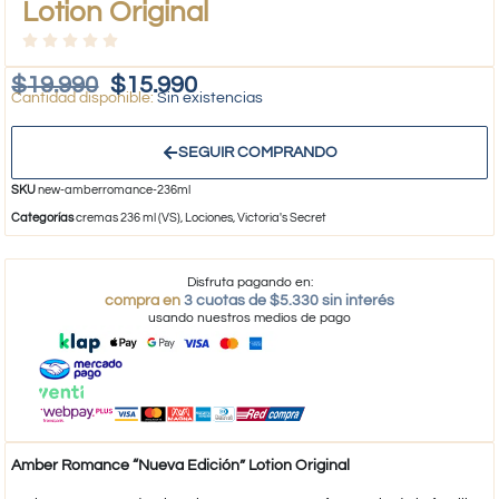
Lotion Original
$
19.990
$
15.990
Sin existencias
SEGUIR COMPRANDO
SKU
new-amberromance-236ml
Categorías
cremas 236 ml (VS)
,
Lociones
,
Victoria's Secret
Disfruta pagando en:
compra en
3 cuotas de $5.330 sin interés
usando nuestros medios de pago
Amber Romance “Nueva Edición” Lotion Original