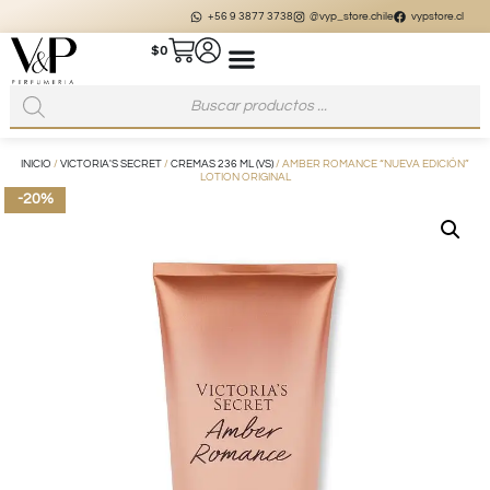
+56 9 3877 3738
@vyp_store.chile
vypstore.cl
$
0
INICIO
/
VICTORIA'S SECRET
/
CREMAS 236 ML (VS)
/ AMBER ROMANCE “NUEVA EDICIÓN”
LOTION ORIGINAL
-20%