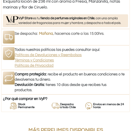
Exquisita loción de 236 ml con aroma a Fresia, Manzanilla, notas
marinas y flor de Ciruelo.
VyP Store
es tu
tienda de perfumes originales en Chile
, con una amplia
variedad de fragancias para mujer y hombre, y despacho a todo el país.
Se despacha:
Mañana
, hacemos corte a las 15:00hrs.
Todas nuestras políticas las puedes consultar aquí:
Políticas de Devoluciones y Reembolsos
Términos y Condiciones
Políticas de Privacidad
Compra protegida:
recibe el producto en buenas condiciones o te
devolvemos tu dinero.
Devolución Gratis:
tienes 10 días desde que recibes tus
productos.
¿Por qué comprar en VyP?
Stock
Despacho
Envíos en menos de 24
Permanente
a todo Chile
horas
MÁS PERFUMES DISPONIBLES