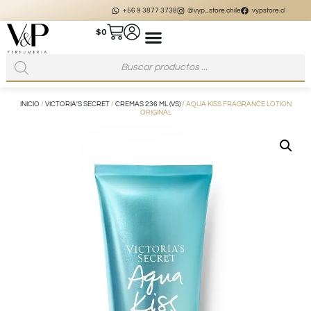
+56 9 3877 3738
@vyp_store.chile
vypstore.cl
$
0
INICIO
/
VICTORIA'S SECRET
/
CREMAS 236 ML (VS)
/ AQUA KISS FRAGRANCE LOTION
ORIGINAL