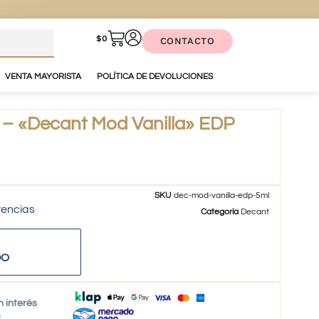
$
0
CONTACTO
VENTA MAYORISTA
POLÍTICA DE DEVOLUCIONES
 «Decant Mod Vanilla» EDP
SKU
dec-mod-vanilla-edp-5ml
tencias
Categoría
Decant
DO
n interés
o