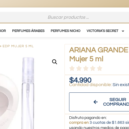
DOR
PERFUMES ÁRABES
PERFUMES NICHO
VICTORIA’S SECRET
» EDP MUJER 5 ML
ARIANA GRANDE –
Mujer 5 ml
$
4.990
Sin exis
SEGUIR
COMPRAN
Disfruta pagando en:
compra en
3 cuotas de $1.663 si
usando nuestros medios de pag