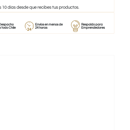
s 10 días desde que recibes tus productos.
o
Envíos en menos de
Respaldo para
Proveedor
ile
24 horas
Emprendedores
de perfum