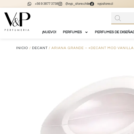
+56 9 3877 3738
@vyp_store.chile
vypstore.cl
¡NUEVO!
PERFUMES
PERFUMES DE DISEÑA
INICIO
/
DECANT
/ ARIANA GRANDE – «DECANT MOD VANILLA