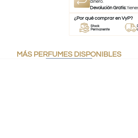
dinero.
Devolución Gratis:
tiene
¿Por qué comprar en VyP?
or
Perfumes
Stock
Despach
umes
100% Originales
Permanente
a todo Ch
MÁS PERFUMES DISPONIBLES