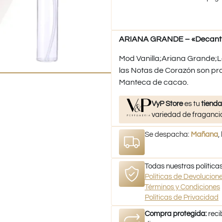
ARIANA GRANDE – «Decant M
Mod Vanilla;Ariana Grande;Las
las Notas de Corazón son prali
Manteca de cacao.
VyP Store
es tu
tienda
variedad de fragancia
Se despacha:
Mañana
,
Todas nuestras políticas
Políticas de Devolucio
Términos y Condiciones
Políticas de Privacidad
Compra protegida:
reci