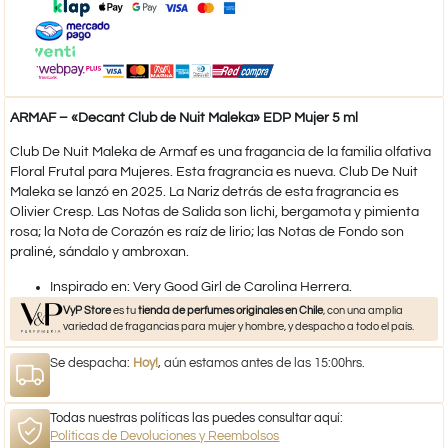
ARMAF – «Decant Club de Nuit Maleka» EDP Mujer 5 ml
Club De Nuit Maleka de Armaf es una fragancia de la familia olfativa
Floral Frutal para Mujeres. Esta fragrancia es nueva. Club De Nuit
Maleka se lanzó en 2025. La Nariz detrás de esta fragrancia es
Olivier Cresp. Las Notas de Salida son lichi, bergamota y pimienta
rosa; la Nota de Corazón es raíz de lirio; las Notas de Fondo son
praliné, sándalo y ambroxan.
​Inspirado en: Very Good Girl de Carolina Herrera.​
VyP Store
es tu
tienda de perfumes originales en Chile
, con una amplia
variedad de fragancias para mujer y hombre, y despacho a todo el país.
Se despacha:
Hoy!
, aún estamos antes de las 15:00hrs.
Todas nuestras políticas las puedes consultar aquí:
Políticas de Devoluciones y Reembolsos