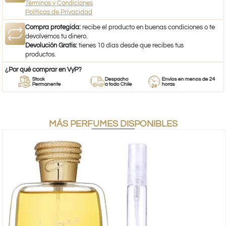
Términos y Condiciones
Políticas de Privacidad
Compra protegida:
recibe el producto en buenas condiciones o te
devolvemos tu dinero.
Devolución Gratis:
tienes 10 días desde que recibes tus
productos.
¿Por qué comprar en VyP?
Stock
Despacho
Envíos en menos de 24
Permanente
a todo Chile
horas
MÁS PERFUMES DISPONIBLES