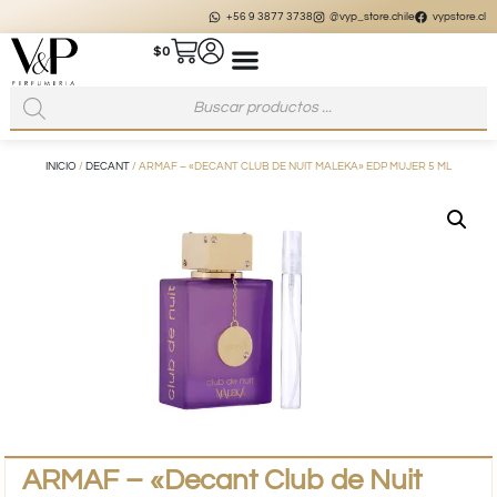
+56 9 3877 3738
@vyp_store.chile
vypstore.cl
$
0
INICIO
/
DECANT
/ ARMAF – «DECANT CLUB DE NUIT MALEKA» EDP MUJER 5 ML
ARMAF – «Decant Club de Nuit