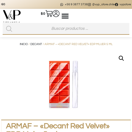
+56 9 3877 3738
@vyp_store.chile
vypstore.cl
$
0
INICIO
/
DECANT
/ ARMAF – «DECANT RED VELVET» EDP MUJER 5 ML
ARMAF – «Decant Red Velvet»