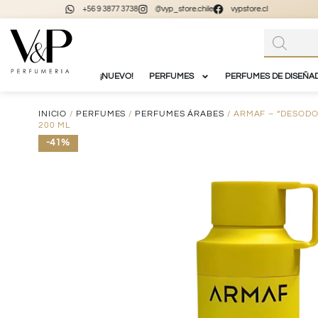
+56 9 3877 3738
@vyp_store.chile
vypstore.cl
¡NUEVO!
PERFUMES
PERFUMES DE DISEÑA
INICIO
/
PERFUMES
/
PERFUMES ÁRABES
/ ARMAF – “DESODO
200 ML
-41%