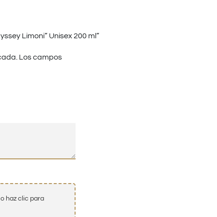
yssey Limoni” Unisex 200 ml”
cada.
Los campos
o haz clic para