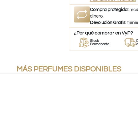
Compra protegida:
reci
dinero.
Devolución Gratis:
tiene
¿Por qué comprar en VyP?
r
Perfumes
Stock
Despach
mes
100% Originales
Permanente
a todo Chi
MÁS PERFUMES DISPONIBLES