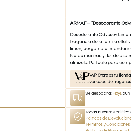
ARMAF – “Desodorante Odyss
Desodorante Odyssey Limoni 
fragancia de la familia olfa
limón, bergamota, mandarina 
Notas marinas y flor de azah
almizcle. Perfecto para com
VyP Store
es tu
tienda
variedad de fragancia
Se despacha:
Hoy!
, aún
Todas nuestras políticas
Políticas de Devolucio
Términos y Condiciones
Políticas de Privacidad