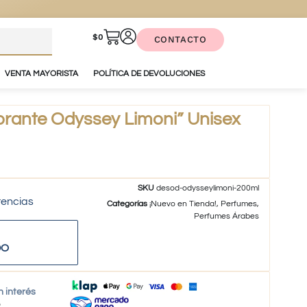
$
0
CONTACTO
VENTA MAYORISTA
POLÍTICA DE DEVOLUCIONES
ante Odyssey Limoni” Unisex
SKU
desod-odysseylimoni-200ml
tencias
Categorías
¡Nuevo en Tienda!
,
Perfumes
,
Perfumes Árabes
DO
n interés
o