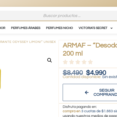
DOR
PERFUMES ÁRABES
PERFUMES NICHO
VICTORIA’S SECRET
RANTE ODYSSEY LIMONI” UNISEX
ARMAF – “Desodor
200 ml
$
8.490
$
4.990
Sin exis
SEGUIR
COMPRAN
Disfruta pagando en:
compra en
3 cuotas de $1.663 si
usando nuestros medios de pag