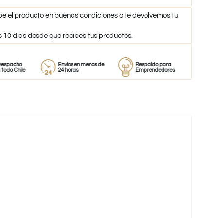
be el producto en buenas condiciones o te devolvemos tu
s 10 días desde que recibes tus productos.
o
Envíos en menos de
Respaldo para
Proveedor
le
24 horas
Emprendedores
de perfum
-35%