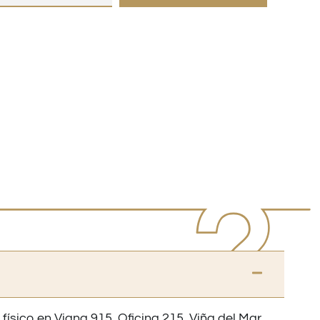
 físico en Viana 915, Oficina 215, Viña del Mar.