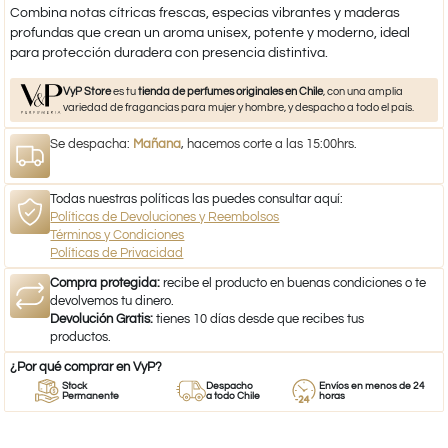
Combina notas cítricas frescas, especias vibrantes y maderas
profundas que crean un aroma unisex, potente y moderno, ideal
para protección duradera con presencia distintiva.
VyP Store
es tu
tienda de perfumes originales en Chile
, con una amplia
variedad de fragancias para mujer y hombre, y despacho a todo el país.
Se despacha:
Mañana
, hacemos corte a las 15:00hrs.
Todas nuestras políticas las puedes consultar aquí:
Políticas de Devoluciones y Reembolsos
Términos y Condiciones
Políticas de Privacidad
Compra protegida:
recibe el producto en buenas condiciones o te
devolvemos tu dinero.
Devolución Gratis:
tienes 10 días desde que recibes tus
productos.
¿Por qué comprar en VyP?
Stock
Despacho
Envíos en menos de 24
Permanente
a todo Chile
horas