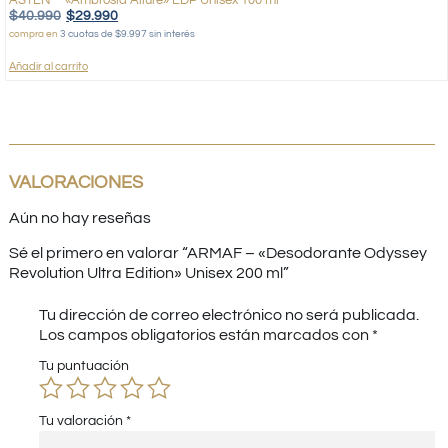
ASTEN – «Ambrosia Allure» EDP Unisex 100 ml
$
40.990
$
29.990
compra en
3 cuotas de $9.997 sin interés
Añadir al carrito
VALORACIONES
Aún no hay reseñas
Sé el primero en valorar “ARMAF – «Desodorante Odyssey
Revolution Ultra Edition» Unisex 200 ml”
Tu dirección de correo electrónico no será publicada.
Los campos obligatorios están marcados con
*
Tu puntuación
Tu valoración
*