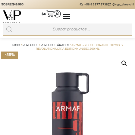
+56 9 3877 3738
@vyp_store.chile
vypstore.cl
$
0
INICIO
/
PERFUMES
/
PERFUMES ÁRABES
/ ARMAF – «DESODORANTE ODYSSEY
REVOLUTION ULTRA EDITION» UNISEX 200 ML
-55%