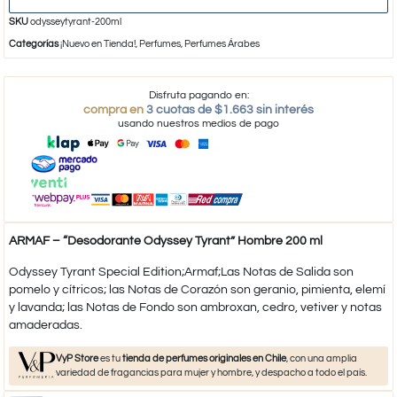
SKU
odysseytyrant-200ml
Categorías
¡Nuevo en Tienda!
,
Perfumes
,
Perfumes Árabes
Disfruta pagando en:
compra en
3 cuotas de $1.663 sin interés
usando nuestros medios de pago
ARMAF – “Desodorante Odyssey Tyrant” Hombre 200 ml
Odyssey Tyrant Special Edition;Armaf;Las Notas de Salida son
pomelo y cítricos; las Notas de Corazón son geranio, pimienta, elemí
y lavanda; las Notas de Fondo son ambroxan, cedro, vetiver y notas
amaderadas.
VyP Store
es tu
tienda de perfumes originales en Chile
, con una amplia
variedad de fragancias para mujer y hombre, y despacho a todo el país.