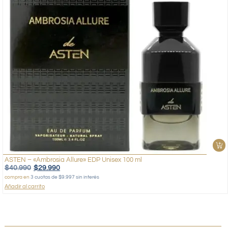
ASTEN – «Ambrosia Allure» EDP Unisex 100 ml
$
40.990
$
29.990
compra en
3 cuotas de $9.997 sin interés
Añadir al carrito