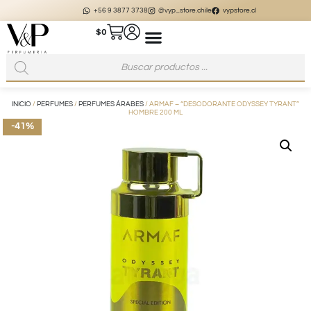
+56 9 3877 3738
@vyp_store.chile
vypstore.cl
$
0
INICIO
/
PERFUMES
/
PERFUMES ÁRABES
/ ARMAF – “DESODORANTE ODYSSEY TYRANT”
HOMBRE 200 ML
-41%