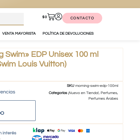
$
0
CONTACTO
VENTA MAYORISTA
POLÍTICA DE DEVOLUCIONES
g Swim» EDP Unisex 100 ml
wim Louis Vuitton)
SKU
morning-swim-edp-100ml
tencias
Categorías
¡Nuevo en Tienda!
,
Perfumes
,
Perfumes Árabes
DO
n interés
o