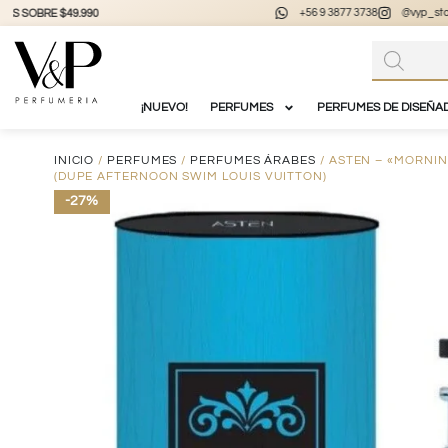
+56 9 3877 3738
@vyp_store.chile
vypstore.cl
¡NUEVO!
PERFUMES
PERFUMES DE DISEÑA
INICIO
/
PERFUMES
/
PERFUMES ÁRABES
/ ASTEN – «MORNIN
(DUPE AFTERNOON SWIM LOUIS VUITTON)
-27%