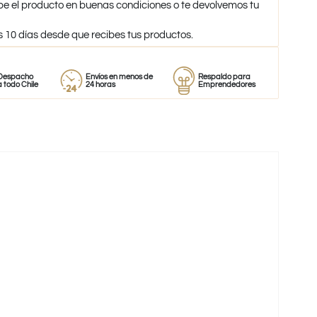
be el producto en buenas condiciones o te devolvemos tu
s 10 días desde que recibes tus productos.
Envíos en menos de
Respaldo para
Proveedor
e
24 horas
Emprendedores
de perfumes
-59%