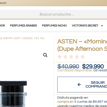
DOR
PERFUMES ÁRABES
PERFUMES NICHO
VICTORIA’S SECRET
G SWIM» EDP UNISEX 100 ML
ASTEN – «Mornin
(Dupe Afternoon S
$
40.990
$
29.990
Sin exis
SEGUIR
COMPRAN
Disfruta pagando en:
compra en
3 cuotas de $9.997 si
usando nuestros medios de pag