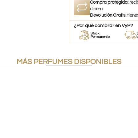
Compra protegida:
reci
dinero.
Devolución Gratis:
tiene
¿Por qué comprar en VyP?
Perfumes
Stock
Despacho
es
100% Originales
Permanente
a todo Chil
MÁS PERFUMES DISPONIBLES