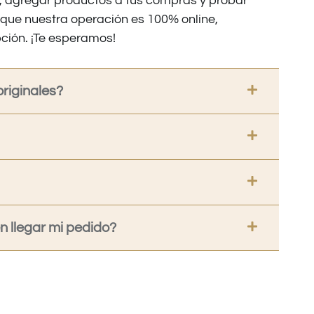
os, agregar productos a tus compras y probar
nque nuestra operación es 100% online,
ción. ¡Te esperamos!
riginales?
 llegar mi pedido?