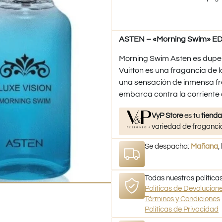
ASTEN – «Morning Swim» EDP
Morning Swim Asten es dupe
Vuitton es una fragancia de l
una sensación de inmensa fre
embarca contra la corriente
VyP Store
es tu
tienda
variedad de fragancia
Se despacha:
Mañana
,
Todas nuestras políticas
Políticas de Devolucio
Términos y Condiciones
Políticas de Privacidad