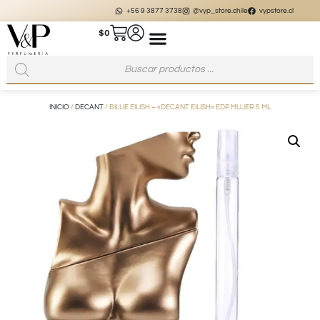
+56 9 3877 3738
@vyp_store.chile
vypstore.cl
$
0
INICIO
/
DECANT
/ BILLIE EILISH – «DECANT EILISH» EDP MUJER 5 ML