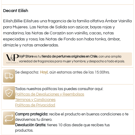
Decant Eilish
Eilish;Billie Eilish;es una fragancia de la familia olfativa Ámbar Vainilla
para Mujeres. Las Notas de Salida son azúcar, bayas rojas y
mandarina; las Notas de Corazón son vainilla, cacao, notas
especiadas y rosa; las Notas de Fondo son haba tonka, ámbar,
almizcle y notas amaderadas.
VyP Store
es tu
tienda de perfumes originales en Chile
, con una amplia
variedad de fragancias para mujer y hombre, y despacho a todo el país.
Se despacha:
Hoy!
, aún estamos antes de las 15:00hrs.
Todas nuestras políticas las puedes consultar aquí:
Políticas de Devoluciones y Reembolsos
Términos y Condiciones
Políticas de Privacidad
Compra protegida:
recibe el producto en buenas condiciones o te
devolvemos tu dinero.
Devolución Gratis:
tienes 10 días desde que recibes tus
productos.