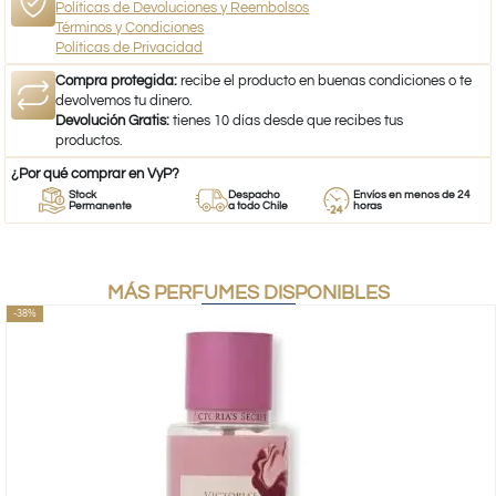
Políticas de Devoluciones y Reembolsos
Términos y Condiciones
Políticas de Privacidad
Compra protegida:
recibe el producto en buenas condiciones o te
devolvemos tu dinero.
Devolución Gratis:
tienes 10 días desde que recibes tus
productos.
¿Por qué comprar en VyP?
Stock
Despacho
Envíos en menos de 24
Permanente
a todo Chile
horas
MÁS PERFUMES DISPONIBLES
-38%