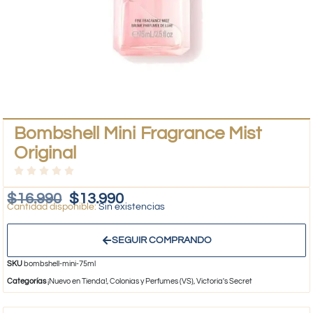
Bombshell Mini Fragrance Mist
Original
$
16.990
$
13.990
Sin existencias
SEGUIR COMPRANDO
SKU
bombshell-mini-75ml
Categorías
¡Nuevo en Tienda!
,
Colonias y Perfumes (VS)
,
Victoria's Secret