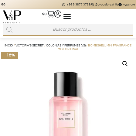
+56 9 3877 3738
@vyp_store.chile
vypstore.cl
$
0
INICIO
/
VICTORIA'S SECRET
/
COLONIAS Y PERFUMES (VS)
/ BOMBSHELL MINI FRAGRANCE
MIST ORIGINAL
-18%