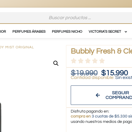
DOR
PERFUMES ÁRABES
PERFUMES NICHO
VICTORIA’S SECRET
DY MIST ORIGINAL
Bubbly Fresh & Cl
$
19.990
$
15.990
Sin exis
SEGUIR
COMPRAN
Disfruta pagando en:
compra en
3 cuotas de $5.330 si
usando nuestros medios de pag