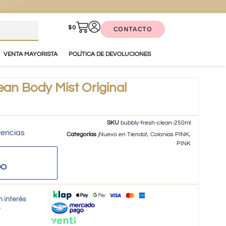
$
0
CONTACTO
VENTA MAYORISTA
POLÍTICA DE DEVOLUCIONES
ean Body Mist Original
SKU
bubbly-fresh-clean-250ml
tencias
Categorías
¡Nuevo en Tienda!
,
Colonias PINK
,
PINK
DO
n interés
o