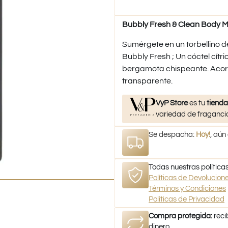
Bubbly Fresh & Clean Body Mi
Sumérgete en un torbellino d
Bubbly Fresh ; Un cóctel cít
bergamota chispeante. Acorde 
transparente.
VyP Store
es tu
tienda
variedad de fragancia
Se despacha:
Hoy!
, aún
Todas nuestras políticas
Políticas de Devolucio
Términos y Condiciones
Políticas de Privacidad
Compra protegida:
reci
dinero.