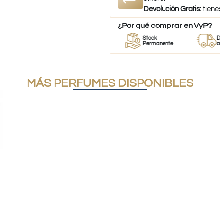
Devolución Gratis:
tiene
¿Por qué comprar en VyP?
r
Perfumes
Stock
Despach
mes
100% Originales
Permanente
a todo Chi
MÁS PERFUMES DISPONIBLES