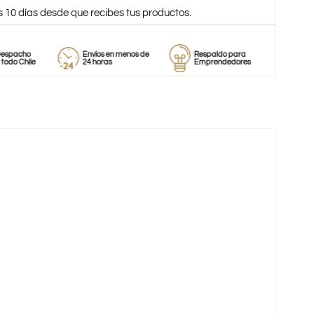
s 10 días desde que recibes tus productos.
o
Envíos en menos de
Respaldo para
Proveedor
le
24 horas
Emprendedores
de perfum
-59%