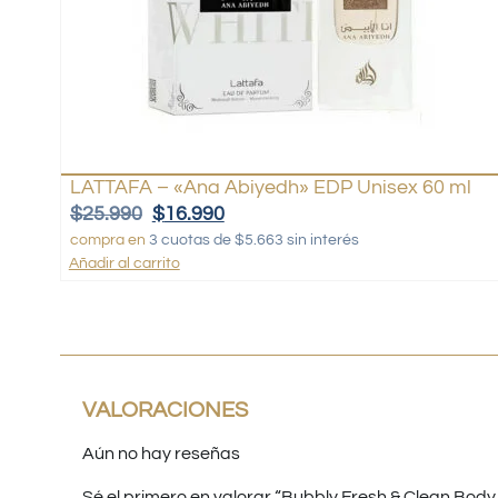
LATTAFA – «Ana Abiyedh» EDP Unisex 60 ml
$
25.990
$
16.990
compra en
3 cuotas de $5.663 sin interés
Añadir al carrito
VALORACIONES
Aún no hay reseñas
Sé el primero en valorar “Bubbly Fresh & Clean Body 