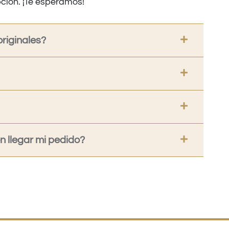
ción. ¡Te esperamos!
riginales?
 llegar mi pedido?