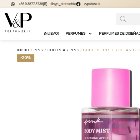
+56 9 3877 3738
@vyp_store.chile
vypstore.cl
¡NUEVO!
PERFUMES
PERFUMES DE DISEÑA
INICIO
/
PINK
/
COLONIAS PINK
/ BUBBLY FRESH & CLEAN BO
-20%