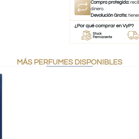
Compra protegida:
reci
dinero.
Devolución Gratis:
tiene
¿Por qué comprar en VyP?
r
Perfumes
Stock
Despach
mes
100% Originales
Permanente
a todo Chi
MÁS PERFUMES DISPONIBLES