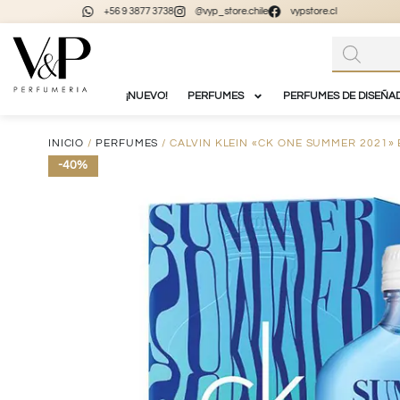
+56 9 3877 3738
@vyp_store.chile
vypstore.cl
¡NUEVO!
PERFUMES
PERFUMES DE DISEÑA
INICIO
/
PERFUMES
/ CALVIN KLEIN «CK ONE SUMMER 2021» 
-40%