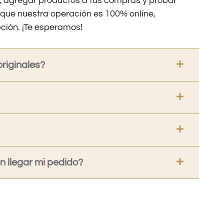
os, agregar productos a tus compras y probar
nque nuestra operación es 100% online,
ción. ¡Te esperamos!
riginales?
 llegar mi pedido?