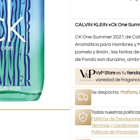
CALVIN KLEIN «Ck One Summ
CK One Summer 2021 de Calvin 
Aromática para Hombres y Mu
pomelo y limón ; las Notas de
de Fondo son durazno, ambro
VyP Store
es tu
tienda
variedad de fragancia
Se despacha:
Mañana
,
Todas nuestras políticas
Políticas de Devolucio
Términos y Condiciones
Políticas de Privacidad