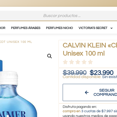
DOR
PERFUMES ÁRABES
PERFUMES NICHO
VICTORIA’S SECRET
EDT UNISEX 100 ML
CALVIN KLEIN «C
Unisex 100 ml
$
39.990
$
23.990
Sin exis
SEGUIR
COMPRAN
Disfruta pagando en:
compra en
3 cuotas de $7.997 si
usando nuestros medios de pag