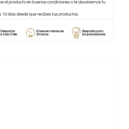
be el producto en buenas condiciones o te devolvemos tu
s 10 días desde que recibes tus productos.
o
Envíos en menos de
Respaldo para
Proveedor
le
24 horas
Emprendedores
de perfum
-58%