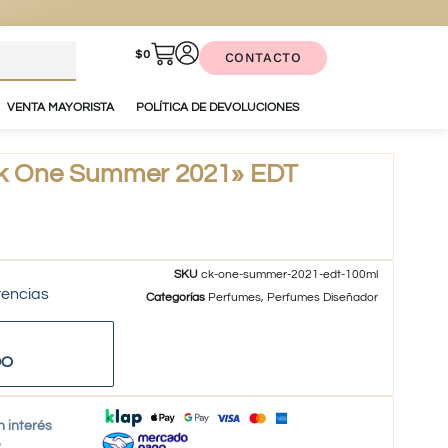
$
0
CONTACTO
VENTA MAYORISTA
POLÍTICA DE DEVOLUCIONES
k One Summer 2021» EDT
SKU
ck-one-summer-2021-edt-100ml
tencias
Categorías
Perfumes
,
Perfumes Diseñador
DO
n interés
o