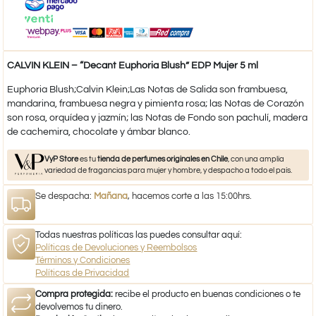
CALVIN KLEIN – “Decant Euphoria Blush” EDP Mujer 5 ml
Euphoria Blush;Calvin Klein;Las Notas de Salida son frambuesa,
mandarina, frambuesa negra y pimienta rosa; las Notas de Corazón
son rosa, orquídea y jazmín; las Notas de Fondo son pachulí, madera
de cachemira, chocolate y ámbar blanco.
VyP Store
es tu
tienda de perfumes originales en Chile
, con una amplia
variedad de fragancias para mujer y hombre, y despacho a todo el país.
Se despacha:
Mañana
, hacemos corte a las 15:00hrs.
Todas nuestras políticas las puedes consultar aquí:
Políticas de Devoluciones y Reembolsos
Términos y Condiciones
Políticas de Privacidad
Compra protegida:
recibe el producto en buenas condiciones o te
devolvemos tu dinero.