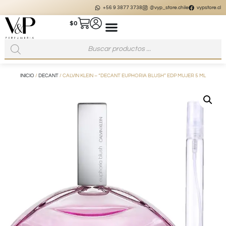
+56 9 3877 3738
@vyp_store.chile
vypstore.cl
$
0
INICIO
/
DECANT
/ CALVIN KLEIN – “DECANT EUPHORIA BLUSH” EDP MUJER 5 ML