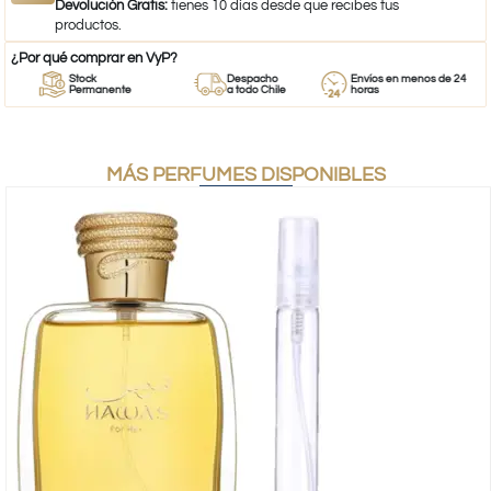
Devolución Gratis:
tienes 10 días desde que recibes tus
productos.
¿Por qué comprar en VyP?
Stock
Despacho
Envíos en menos de 24
Permanente
a todo Chile
horas
MÁS PERFUMES DISPONIBLES