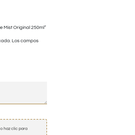
e Mist Original 250ml”
cada.
Los campos
o haz clic para