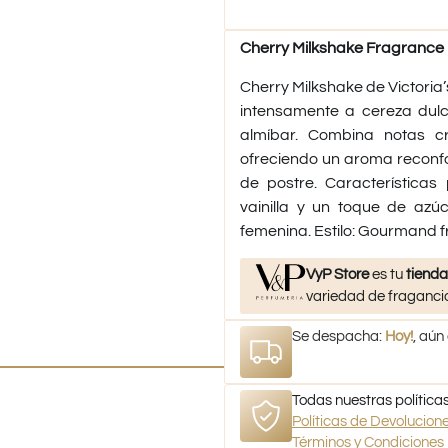
Cherry Milkshake Fragrance 
Cherry Milkshake de Victoria
intensamente a cereza dulc
almíbar. Combina notas cr
ofreciendo un aroma reconfo
de postre. Características
vainilla y un toque de az
femenina. Estilo: Gourmand fr
VyP Store
es tu
tienda
variedad de fragancia
Se despacha:
Hoy!
, aún
Todas nuestras políticas
Políticas de Devolucio
Términos y Condiciones