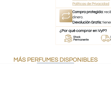
Políticas de Privacidad
Compra protegida:
reci
dinero.
Devolución Gratis:
tiene
¿Por qué comprar en VyP?
or
Perfumes
Stock
Despach
umes
100% Originales
Permanente
a todo Ch
MÁS PERFUMES DISPONIBLES