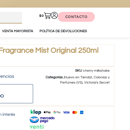
$
0
CONTACTO
VENTA MAYORISTA
POLÍTICA DE DEVOLUCIONES
Fragrance Mist Original 250ml
SKU
cherry-milkshake
tencias
Categorías
¡Nuevo en Tienda!
,
Colonias y
Perfumes (VS)
,
Victoria's Secret
DO
n interés
o