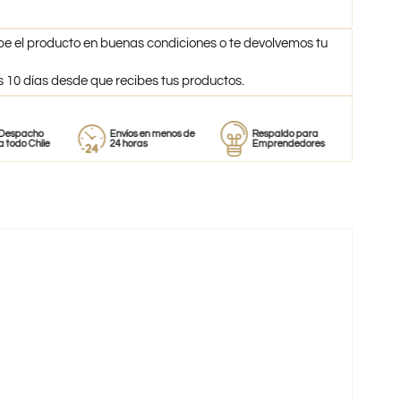
be el producto en buenas condiciones o te devolvemos tu
s 10 días desde que recibes tus productos.
o
Envíos en menos de
Respaldo para
Proveedor
ile
24 horas
Emprendedores
de perfum
-38%