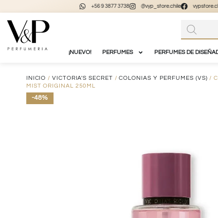
+56 9 3877 3738
@vyp_store.chile
vypstore.cl
¡NUEVO!
PERFUMES
PERFUMES DE DISEÑA
INICIO
/
VICTORIA'S SECRET
/
COLONIAS Y PERFUMES (VS)
/ 
MIST ORIGINAL 250ML
-48%