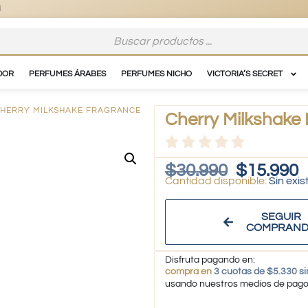
DOR
PERFUMES ÁRABES
PERFUMES NICHO
VICTORIA’S SECRET
CHERRY MILKSHAKE FRAGRANCE
Cherry Milkshake 
$
30.990
$
15.990
Sin exis
SEGUIR
COMPRAN
Disfruta pagando en:
compra en
3 cuotas de $5.330 si
usando nuestros medios de pag