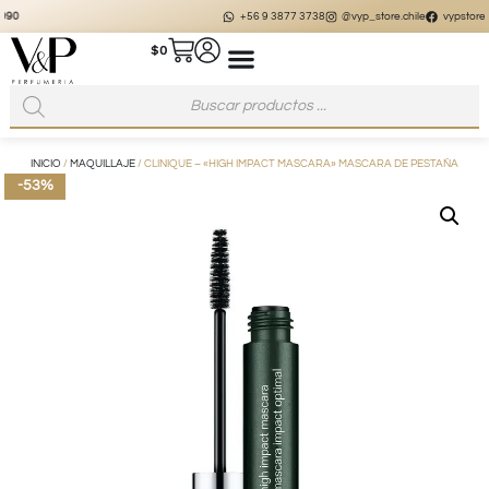
+56 9 3877 3738
@vyp_store.chile
vypstore.cl
$
0
INICIO
/
MAQUILLAJE
/ CLINIQUE – «HIGH IMPACT MASCARA» MASCARA DE PESTAÑA
-53%