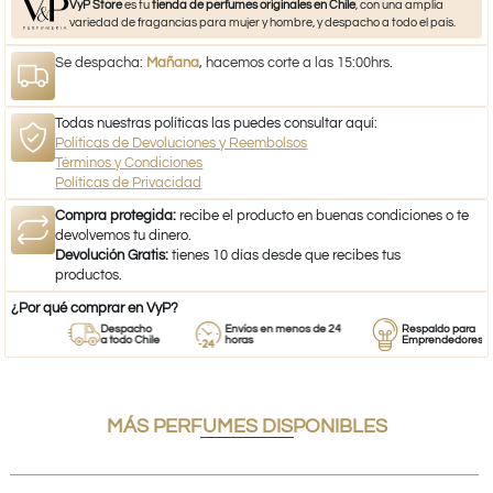
VyP Store
es tu
tienda de perfumes originales en Chile
, con una amplia
variedad de fragancias para mujer y hombre, y despacho a todo el país.
Se despacha:
Mañana
, hacemos corte a las 15:00hrs.
Todas nuestras políticas las puedes consultar aquí:
Políticas de Devoluciones y Reembolsos
Términos y Condiciones
Políticas de Privacidad
Compra protegida:
recibe el producto en buenas condiciones o te
devolvemos tu dinero.
Devolución Gratis:
tienes 10 días desde que recibes tus
productos.
¿Por qué comprar en VyP?
Despacho
Envíos en menos de 24
Respaldo para
a todo Chile
horas
Emprendedores
MÁS PERFUMES DISPONIBLES