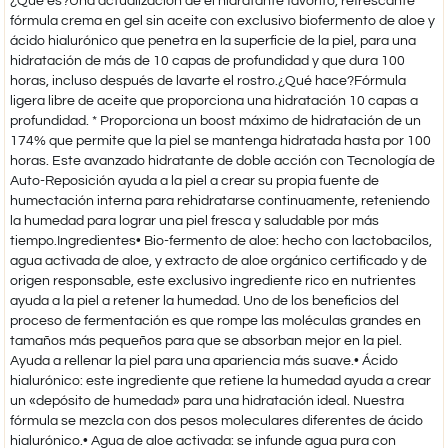
¿Qué es?Una actualización de el hidratante favorito, refrescante
fórmula crema en gel sin aceite con exclusivo biofermento de aloe y
ácido hialurónico que penetra en la superficie de la piel, para una
hidratación de más de 10 capas de profundidad y que dura 100
horas, incluso después de lavarte el rostro.¿Qué hace?Fórmula
ligera libre de aceite que proporciona una hidratación 10 capas a
profundidad. * Proporciona un boost máximo de hidratación de un
174% que permite que la piel se mantenga hidratada hasta por 100
horas. Este avanzado hidratante de doble acción con Tecnología de
Auto-Reposición ayuda a la piel a crear su propia fuente de
humectación interna para rehidratarse continuamente, reteniendo
la humedad para lograr una piel fresca y saludable por más
tiempo.Ingredientes• Bio-fermento de aloe: hecho con lactobacilos,
agua activada de aloe, y extracto de aloe orgánico certificado y de
origen responsable, este exclusivo ingrediente rico en nutrientes
ayuda a la piel a retener la humedad. Uno de los beneficios del
proceso de fermentación es que rompe las moléculas grandes en
tamaños más pequeños para que se absorban mejor en la piel.
Ayuda a rellenar la piel para una apariencia más suave.• Ácido
hialurónico: este ingrediente que retiene la humedad ayuda a crear
un «depósito de humedad» para una hidratación ideal. Nuestra
fórmula se mezcla con dos pesos moleculares diferentes de ácido
hialurónico.• Agua de aloe activada: se infunde agua pura con