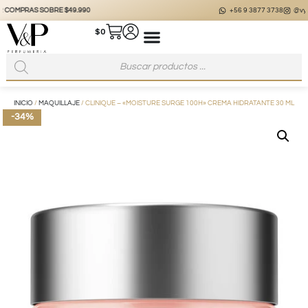
+56 9 3877 3738
@vyp_store.chile
vypstore.cl
$
0
INICIO
/
MAQUILLAJE
/ CLINIQUE – «MOISTURE SURGE 100H» CREMA HIDRATANTE 30 ML
-34%