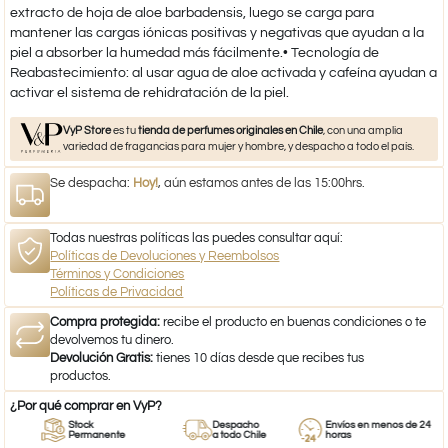
extracto de hoja de aloe barbadensis, luego se carga para
mantener las cargas iónicas positivas y negativas que ayudan a la
piel a absorber la humedad más fácilmente.• Tecnología de
Reabastecimiento: al usar agua de aloe activada y cafeína ayudan a
activar el sistema de rehidratación de la piel.
VyP Store
es tu
tienda de perfumes originales en Chile
, con una amplia
variedad de fragancias para mujer y hombre, y despacho a todo el país.
Se despacha:
Hoy!
, aún estamos antes de las 15:00hrs.
Todas nuestras políticas las puedes consultar aquí:
Políticas de Devoluciones y Reembolsos
Términos y Condiciones
Políticas de Privacidad
Compra protegida:
recibe el producto en buenas condiciones o te
devolvemos tu dinero.
Devolución Gratis:
tienes 10 días desde que recibes tus
productos.
¿Por qué comprar en VyP?
Stock
Despacho
Envíos en menos de 24
Permanente
a todo Chile
horas