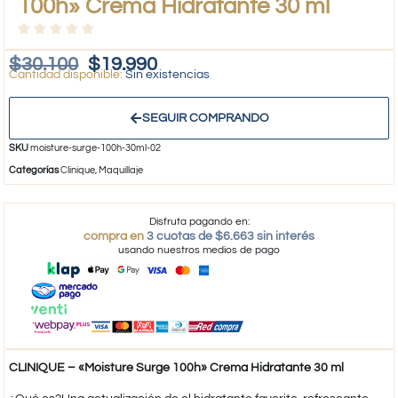
100h» Crema Hidratante 30 ml
$
30.100
$
19.990
Sin existencias
SEGUIR COMPRANDO
SKU
moisture-surge-100h-30ml-02
Categorías
Clinique
,
Maquillaje
Disfruta pagando en:
compra en
3 cuotas de $6.663 sin interés
usando nuestros medios de pago
CLINIQUE – «Moisture Surge 100h» Crema Hidratante 30 ml