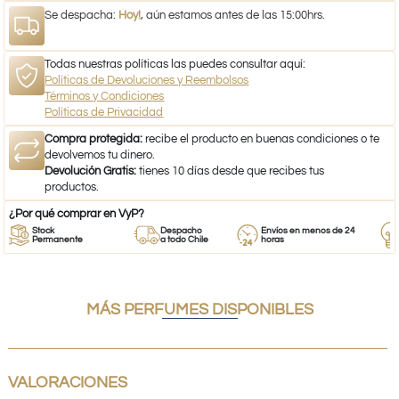
Se despacha:
Hoy!
, aún estamos antes de las 15:00hrs.
Todas nuestras políticas las puedes consultar aquí:
Políticas de Devoluciones y Reembolsos
Términos y Condiciones
Políticas de Privacidad
Compra protegida:
recibe el producto en buenas condiciones o te
devolvemos tu dinero.
Devolución Gratis:
tienes 10 días desde que recibes tus
productos.
¿Por qué comprar en VyP?
Stock
Despacho
Envíos en menos de 24
R
Permanente
a todo Chile
horas
E
MÁS PERFUMES DISPONIBLES
VALORACIONES