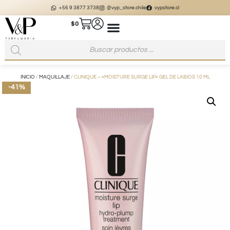
+56 9 3877 3738
@vyp_store.chile
vypstore.cl
$
0
INICIO
/
MAQUILLAJE
/ CLINIQUE – «MOISTURE SURGE LIP» GEL DE LABIOS 10 ML
-41%