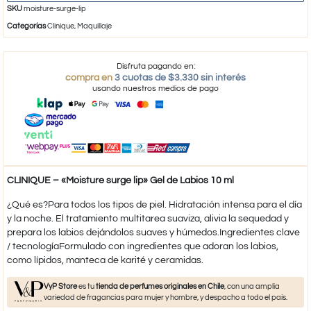
SKU
moisture-surge-lip
Categorías
Clinique
,
Maquillaje
Disfruta pagando en:
compra en
3 cuotas de $3.330 sin interés
usando nuestros medios de pago
CLINIQUE – «Moisture surge lip» Gel de Labios 10 ml
¿Qué es?Para todos los tipos de piel. Hidratación intensa para el día
y la noche. El tratamiento multitarea suaviza, alivia la sequedad y
prepara los labios dejándolos suaves y húmedos.Ingredientes clave
/ tecnologíaFormulado con ingredientes que adoran los labios,
como lípidos, manteca de karité y ceramidas.
VyP Store
es tu
tienda de perfumes originales en Chile
, con una amplia
variedad de fragancias para mujer y hombre, y despacho a todo el país.