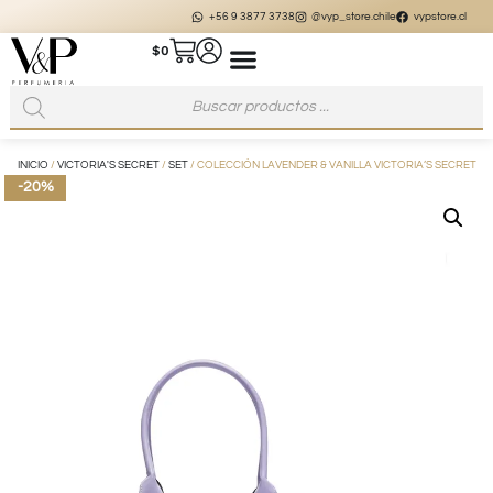
+56 9 3877 3738
@vyp_store.chile
vypstore.cl
$
0
INICIO
/
VICTORIA'S SECRET
/
SET
/ COLECCIÓN LAVENDER & VANILLA VICTORIA’S SECRET
-20%