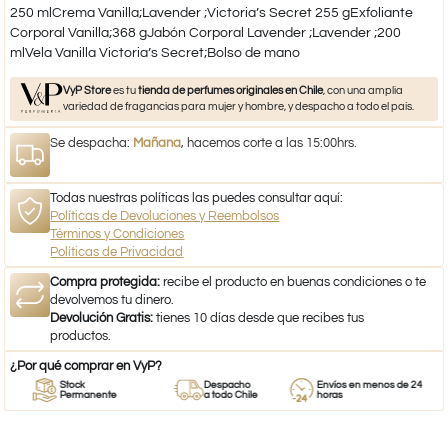
250 mlCrema Vanilla;Lavender ;Victoria’s Secret 255 gExfoliante
Corporal Vanilla;368 gJabón Corporal Lavender ;Lavender ;200
mlVela Vanilla Victoria’s Secret;Bolso de mano
VyP Store
es tu
tienda de perfumes originales en Chile
, con una amplia
variedad de fragancias para mujer y hombre, y despacho a todo el país.
Se despacha:
Mañana
, hacemos corte a las 15:00hrs.
Todas nuestras políticas las puedes consultar aquí:
Políticas de Devoluciones y Reembolsos
Términos y Condiciones
Políticas de Privacidad
Compra protegida:
recibe el producto en buenas condiciones o te
devolvemos tu dinero.
Devolución Gratis:
tienes 10 días desde que recibes tus
productos.
¿Por qué comprar en VyP?
Stock
Despacho
Envíos en menos de 24
Permanente
a todo Chile
horas