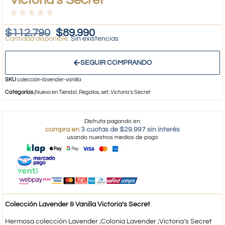
$
112.790
$
89.990
Sin existencias
SEGUIR COMPRANDO
SKU
colección-lavender-vanilla
Categorías
¡Nuevo en Tienda!
,
Regalos
,
set
,
Victoria's Secret
Disfruta pagando en:
compra en
3 cuotas de $29.997 sin interés
usando nuestros medios de pago
Colección Lavender & Vanilla Victoria’s Secret
Hermosa colección Lavender ;​Colonia Lavender ;Victoria’s Secret