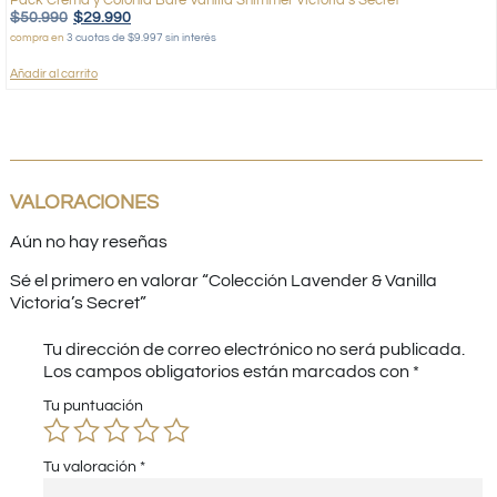
Pack Crema y Colonia Bare Vanilla Shimmer Victoria’s Secret
$
50.990
$
29.990
compra en
3 cuotas de $9.997 sin interés
Añadir al carrito
VALORACIONES
Aún no hay reseñas
Sé el primero en valorar “Colección Lavender & Vanilla
Victoria’s Secret”
Tu dirección de correo electrónico no será publicada.
Los campos obligatorios están marcados con
*
Tu puntuación
Tu valoración
*