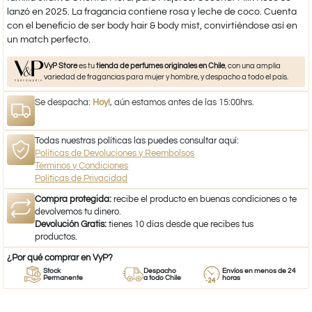
lanzó en 2025. La fragancia contiene rosa y leche de coco. Cuenta
con el beneficio de ser body hair & body mist, convirtiéndose así en
un match perfecto.
VyP Store
es tu
tienda de perfumes originales en Chile
, con una amplia
variedad de fragancias para mujer y hombre, y despacho a todo el país.
Se despacha:
Hoy!
, aún estamos antes de las 15:00hrs.
Todas nuestras políticas las puedes consultar aquí:
Políticas de Devoluciones y Reembolsos
Términos y Condiciones
Políticas de Privacidad
Compra protegida:
recibe el producto en buenas condiciones o te
devolvemos tu dinero.
Devolución Gratis:
tienes 10 días desde que recibes tus
productos.
¿Por qué comprar en VyP?
Stock
Despacho
Envíos en menos de 24
Permanente
a todo Chile
horas