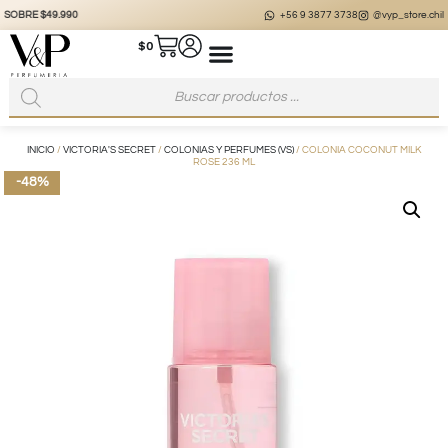
+56 9 3877 3738
@vyp_store.chile
vypstore.cl
$
0
INICIO
/
VICTORIA'S SECRET
/
COLONIAS Y PERFUMES (VS)
/ COLONIA COCONUT MILK
ROSE 236 ML
-48%