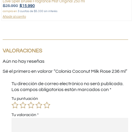
Love Spell Brulee Fragrance Mist Original 250 ml
$
25.990
$
15.990
compra en
3 cuotas de $5.330 sin interés
Añadir al carrito
VALORACIONES
Aún no hay reseñas
Sé el primero en valorar “Colonia Coconut Milk Rose 236 ml”
Tu dirección de correo electrónico no será publicada.
Los campos obligatorios están marcados con
*
Tu puntuación
Tu valoración
*