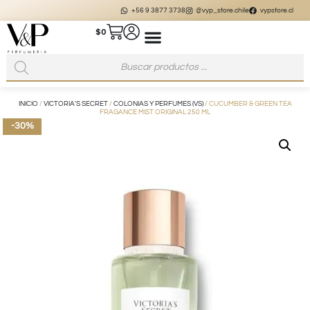
+56 9 3877 3738
@vyp_store.chile
vypstore.cl
$
0
INICIO
/
VICTORIA'S SECRET
/
COLONIAS Y PERFUMES (VS)
/ CUCUMBER & GREEN TEA
FRAGANCE MIST ORIGINAL 250 ML
-30%