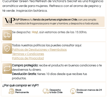
Cucumber Green Tea Refresh de Victoria’s Secret es una fragancia
aromática verde para mujeres. Refresco con el aroma de pepino y
té verde. Inspiración botánica.
VyP Store
es tu
tienda de perfumes originales en Chile
, con una amplia
variedad de fragancias para mujer y hombre, y despacho a todo el país.
Se despacha:
Hoy!
, aún estamos antes de las 15:00hrs.
Todas nuestras políticas las puedes consultar aquí:
Políticas de Devoluciones y Reembolsos
Términos y Condiciones
Políticas de Privacidad
Compra protegida:
recibe el producto en buenas condiciones o te
devolvemos tu dinero.
Devolución Gratis:
tienes 10 días desde que recibes tus
productos.
¿Por qué comprar en VyP?
Stock
Despacho
Envíos en menos de 24
Permanente
a todo Chile
horas