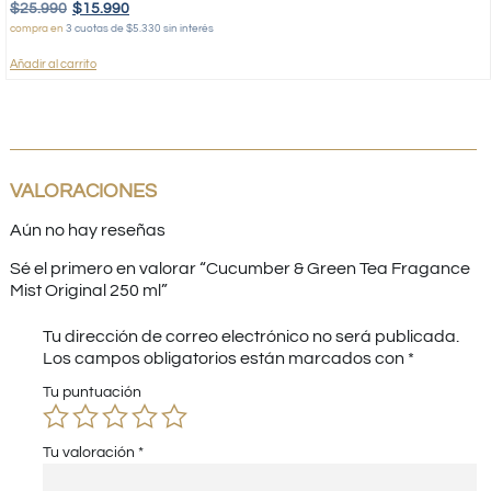
$
25.990
$
15.990
compra en
3 cuotas de $5.330 sin interés
Añadir al carrito
VALORACIONES
Aún no hay reseñas
Sé el primero en valorar “Cucumber & Green Tea Fragance
Mist Original 250 ml”
Tu dirección de correo electrónico no será publicada.
Los campos obligatorios están marcados con
*
Tu puntuación
Tu valoración
*