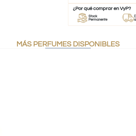
¿Por qué comprar en VyP?
r
Perfumes
Stock
Despach
mes
100% Originales
Permanente
a todo Chi
MÁS PERFUMES DISPONIBLES