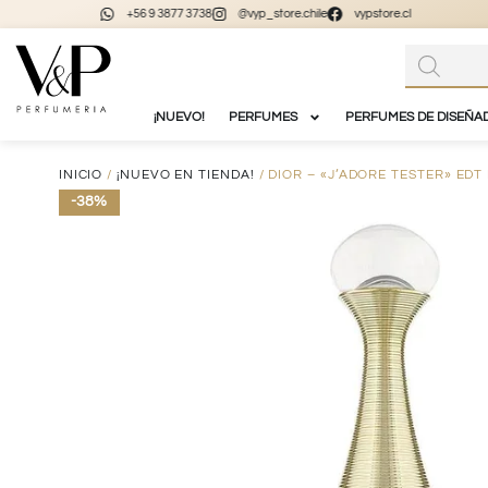
+56 9 3877 3738
@vyp_store.chile
vypstore.cl
¡NUEVO!
PERFUMES
PERFUMES DE DISEÑA
INICIO
/
¡NUEVO EN TIENDA!
/ DIOR – «J’ADORE TESTER» EDT
-38%