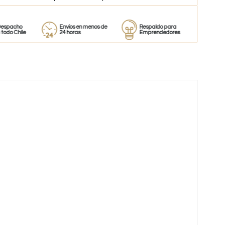
o
Envíos en menos de
Respaldo para
Proveedor
le
24 horas
Emprendedores
de perfum
-65%