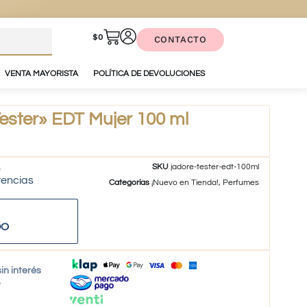
$
0
CONTACTO
VENTA MAYORISTA
POLÍTICA DE DEVOLUCIONES
ester» EDT Mujer 100 ml
SKU
jadore-tester-edt-100ml
tencias
Categorías
¡Nuevo en Tienda!
,
Perfumes
DO
in interés
o