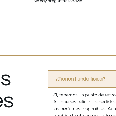
No hay preguntas todavía
s
¿Tienen tienda fisica?
es
Sí, tenemos un punto de retiro
Allí puedes retirar tus pedid
los perfumes disponibles. Au
también te ofrecemos esta op