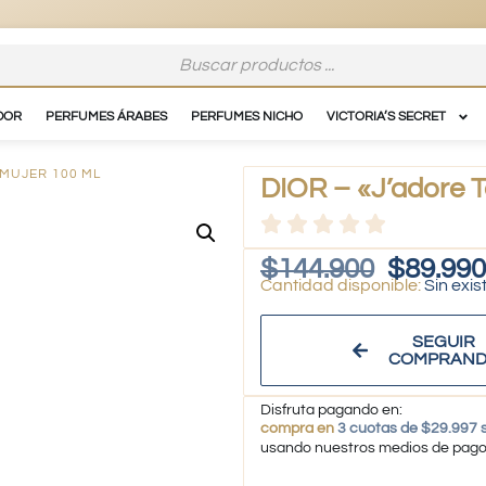
DOR
PERFUMES ÁRABES
PERFUMES NICHO
VICTORIA’S SECRET
 MUJER 100 ML
DIOR – «J’adore T
$
144.900
$
89.990
Sin exis
SEGUIR
COMPRAN
Disfruta pagando en:
compra en
3 cuotas de $29.997 s
usando nuestros medios de pag