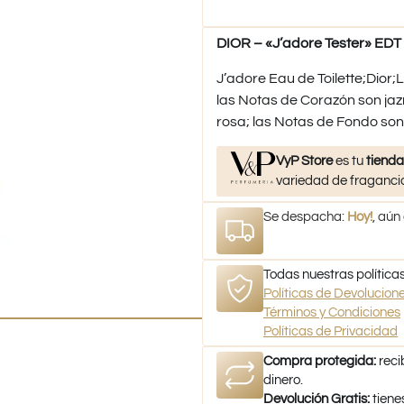
DIOR – «J’adore Tester» EDT
J’adore Eau de Toilette;Dior;
las Notas de Corazón son jazm
rosa; las Notas de Fondo son
VyP Store
es tu
tienda
variedad de fragancia
Se despacha:
Hoy!
, aún
Todas nuestras políticas
Políticas de Devolucio
Términos y Condiciones
Políticas de Privacidad
Compra protegida:
reci
dinero.
Devolución Gratis:
tiene