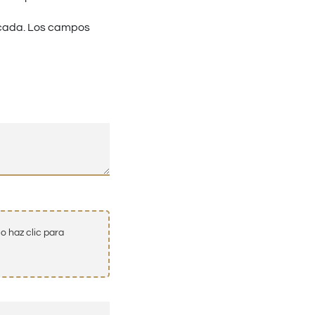
cada.
Los campos
o haz clic para