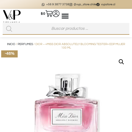
+56 9 3877 3738
@vyp_store.chile
vypstore.cl
$
0
INICIO
/
PERFUMES
/ DIOR – «MISS DIOR ABSOLUTELY BLOOMING TESTER» EDP MUJER
100 ML
-46%