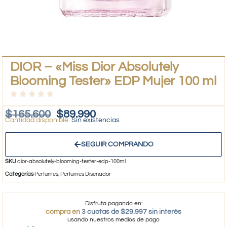
DIOR – «Miss Dior Absolutely
Blooming Tester» EDP Mujer 100 ml
$
165.600
$
89.990
Sin existencias
SEGUIR COMPRANDO
SKU
dior-absolutely-blooming-tester-edp-100ml
Categorías
Perfumes
,
Perfumes Diseñador
Disfruta pagando en:
compra en
3 cuotas de $29.997 sin interés
usando nuestros medios de pago