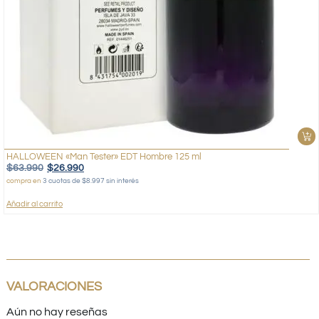
HALLOWEEN «Man Tester» EDT Hombre 125 ml
$
63.990
$
26.990
compra en
3 cuotas de $8.997 sin interés
Añadir al carrito
VALORACIONES
Aún no hay reseñas