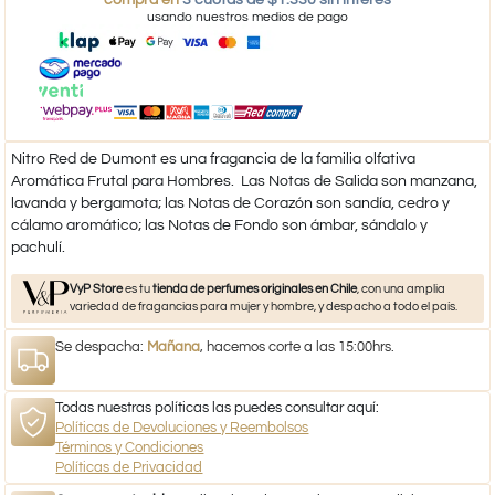
compra en
3 cuotas de $1.330 sin interés
usando nuestros medios de pago
Nitro Red de Dumont es una fragancia de la familia olfativa
Aromática Frutal para Hombres. Las Notas de Salida son manzana,
lavanda y bergamota; las Notas de Corazón son sandía, cedro y
cálamo aromático; las Notas de Fondo son ámbar, sándalo y
pachulí.
VyP Store
es tu
tienda de perfumes originales en Chile
, con una amplia
variedad de fragancias para mujer y hombre, y despacho a todo el país.
Se despacha:
Mañana
, hacemos corte a las 15:00hrs.
Todas nuestras políticas las puedes consultar aquí:
Políticas de Devoluciones y Reembolsos
Términos y Condiciones
Políticas de Privacidad