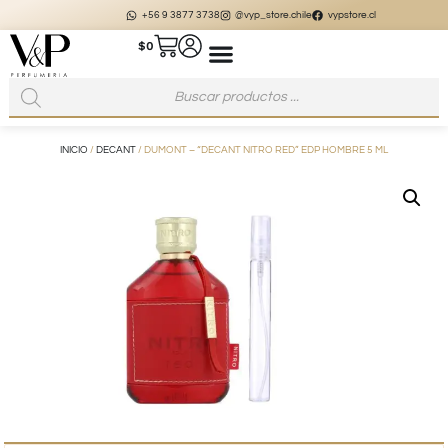
+56 9 3877 3738
@vyp_store.chile
vypstore.cl
$
0
INICIO
/
DECANT
/ DUMONT – “DECANT NITRO RED” EDP HOMBRE 5 ML