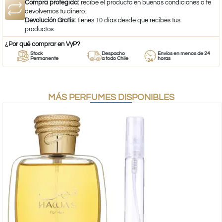
Compra protegida:
recibe el producto en buenas condiciones o te
devolvemos tu dinero.
Devolución Gratis:
tienes 10 días desde que recibes tus
productos.
¿Por qué comprar en VyP?
Stock
Despacho
Envíos en menos de 24
Permanente
a todo Chile
horas
MÁS PERFUMES DISPONIBLES