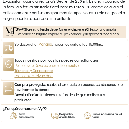
Exquisita fragancia Victoria’s Secret de 250 ml. Es una fragancia de
la familia olfativa afrutado floral para mujeres. Su aroma deja la piel
deliciosamente perfumada por más tiempo. Notas: Hielo de grosella
negra, peonía azucarada, lirio brillante.
VyP Store
es tu
tienda de perfumes originales en Chile
, con una amplia
variedad de fragancias para mujer y hombre, y despacho a todo el país.
Se despacha:
Mañana
, hacemos corte a las 15:00hrs.
Todas nuestras políticas las puedes consultar aquí:
Políticas de Devoluciones y Reembolsos
Términos y Condiciones
Políticas de Privacidad
Compra protegida:
recibe el producto en buenas condiciones o te
devolvemos tu dinero.
Devolución Gratis:
tienes 10 días desde que recibes tus
productos.
¿Por qué comprar en VyP?
Stock
Despacho
Envíos en menos de 24
Permanente
a todo Chile
horas