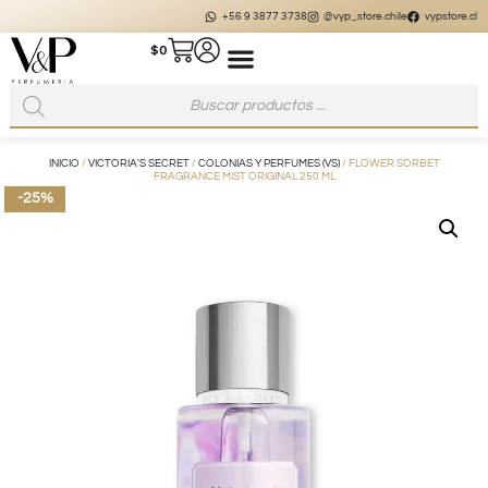
+56 9 3877 3738
@vyp_store.chile
vypstore.cl
$
0
INICIO
/
VICTORIA'S SECRET
/
COLONIAS Y PERFUMES (VS)
/ FLOWER SORBET
FRAGRANCE MIST ORIGINAL 250 ML
-25%