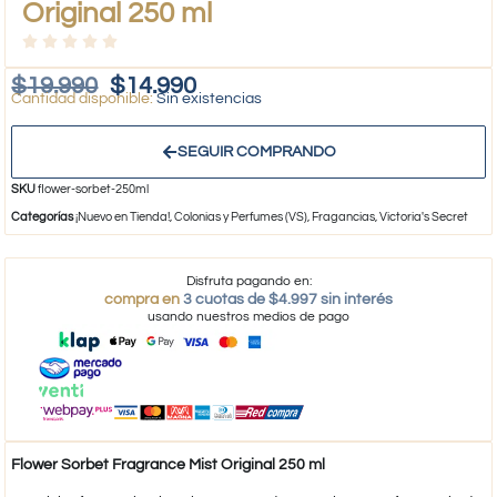
Original 250 ml
$
19.990
$
14.990
Sin existencias
SEGUIR COMPRANDO
SKU
flower-sorbet-250ml
Categorías
¡Nuevo en Tienda!
,
Colonias y Perfumes (VS)
,
Fragancias
,
Victoria's Secret
Disfruta pagando en:
compra en
3 cuotas de $4.997 sin interés
usando nuestros medios de pago
Flower Sorbet Fragrance Mist Original 250 ml