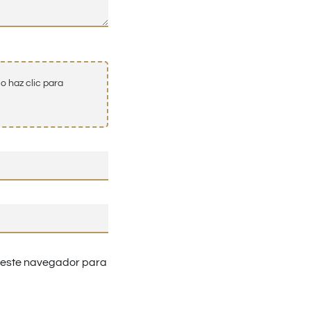
o haz clic para
n este navegador para