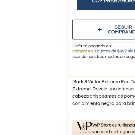
COMPRAR AHOR
SEGUIR
COMPRAN
Disfruta pagando en:
compra en
3 cuotas de $997 sin 
usando nuestros medios de pag
Mark & ​​Victor Extreme Eau 
Extreme. Revela una intensa 
cabeza chispeantes de pomel
con pimienta negra para bri
VyP Store
es tu
tienda
variedad de fragancia