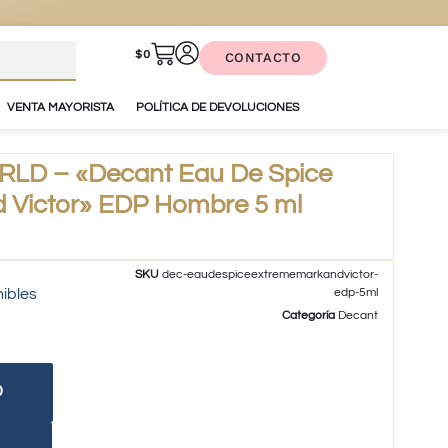
$
0
CONTACTO
VENTA MAYORISTA
POLÍTICA DE DEVOLUCIONES
D – «Decant Eau De Spice
 Victor» EDP Hombre 5 ml
SKU
dec-eaudespiceextrememarkandvictor-
nibles
edp-5ml
Categoría
Decant
O