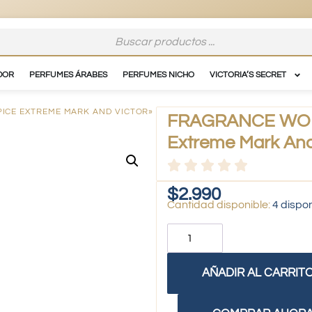
DOR
PERFUMES ÁRABES
PERFUMES NICHO
VICTORIA’S SECRET
PICE EXTREME MARK AND VICTOR»
FRAGRANCE WORL
Extreme Mark And
$
2.990
4 dispo
AÑADIR AL CARRIT