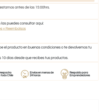
 estamos antes de las 15:00hrs.
 las puedes consultar aquí:
nes y Reembolsos
be el producto en buenas condiciones o te devolvemos tu
s 10 días desde que recibes tus productos.
o
Envíos en menos de
Respaldo para
Proveedor
le
24 horas
Emprendedores
de perfum