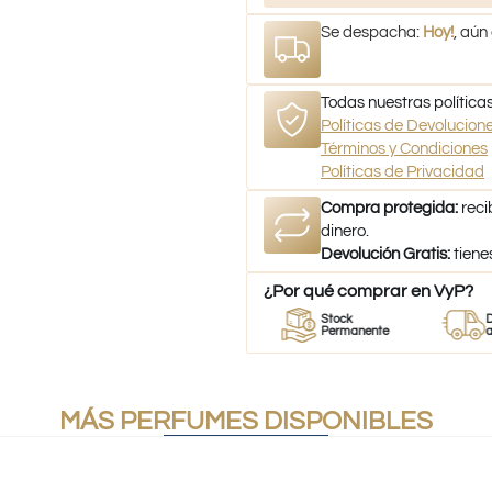
Se despacha:
Hoy!
, aún
Todas nuestras políticas
Políticas de Devolucio
Términos y Condiciones
Políticas de Privacidad
Compra protegida:
reci
dinero.
Devolución Gratis:
tiene
¿Por qué comprar en VyP?
r
Perfumes
Stock
Despach
mes
100% Originales
Permanente
a todo Chi
MÁS PERFUMES DISPONIBLES