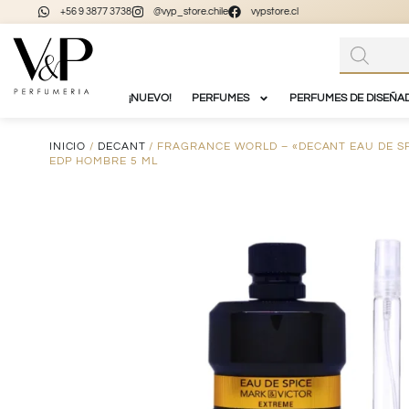
+56 9 3877 3738
@vyp_store.chile
vypstore.cl
¡NUEVO!
PERFUMES
PERFUMES DE DISEÑA
INICIO
/
DECANT
/ FRAGRANCE WORLD – «DECANT EAU DE S
EDP HOMBRE 5 ML