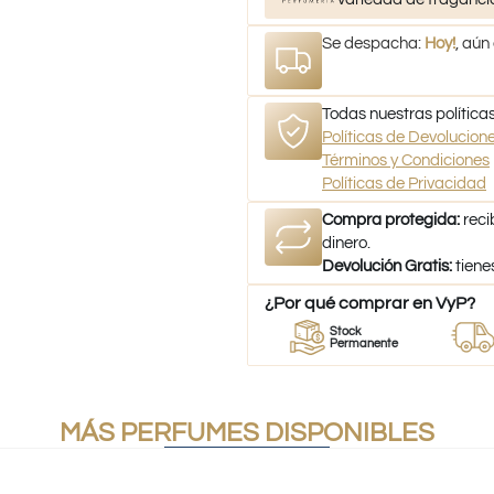
Se despacha:
Hoy!
, aún
Todas nuestras políticas
Políticas de Devolucio
Términos y Condiciones
Políticas de Privacidad
Compra protegida:
reci
dinero.
Devolución Gratis:
tiene
¿Por qué comprar en VyP?
dor
Perfumes
Stock
Despac
fumes
100% Originales
Permanente
a todo C
MÁS PERFUMES DISPONIBLES