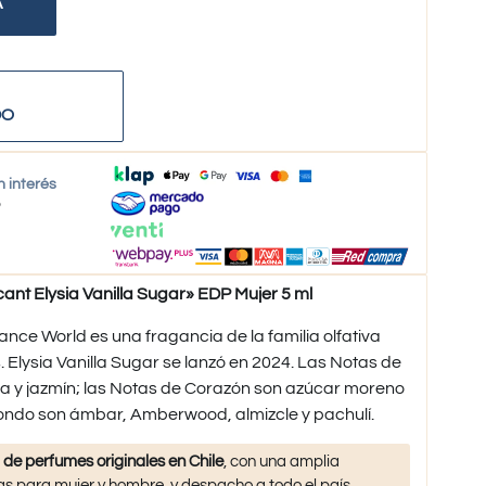
A
DO
n interés
o
Elysia Vanilla Sugar» EDP Mujer 5 ml
ance World es una fragancia de la familia olfativa
s. Elysia Vanilla Sugar se lanzó en 2024. Las Notas de
lla y jazmín; las Notas de Corazón son azúcar moreno
Fondo son ámbar, Amberwood, almizcle y pachulí.
 de perfumes originales en Chile
, con una amplia
s para mujer y hombre, y despacho a todo el país.