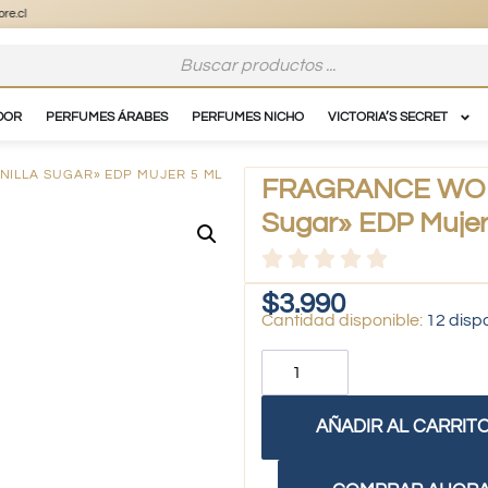
DOR
PERFUMES ÁRABES
PERFUMES NICHO
VICTORIA’S SECRET
NILLA SUGAR» EDP MUJER 5 ML
FRAGRANCE WORLD
Sugar» EDP Mujer
$
3.990
12 disp
AÑADIR AL CARRIT