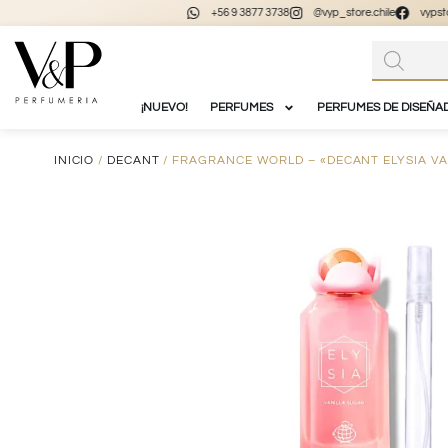
+56 9 3877 3738
@vyp_store.chile
vypstore.cl
¡NUEVO!
PERFUMES
PERFUMES DE DISEÑA
INICIO
/
DECANT
/ FRAGRANCE WORLD – «DECANT ELYSIA VA