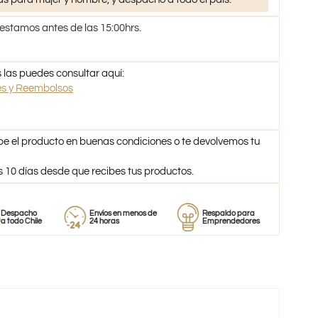
 estamos antes de las 15:00hrs.
 las puedes consultar aquí:
nes y Reembolsos
be el producto en buenas condiciones o te devolvemos tu
s 10 días desde que recibes tus productos.
ho
Envíos en menos de
Respaldo para
Proveedo
hile
24 horas
Emprendedores
de perfu