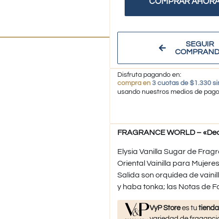
COMPRAR AHOR
SEGUIR
COMPRAN
Disfruta pagando en:
compra en
3 cuotas de $1.330 si
usando nuestros medios de pag
FRAGRANCE WORLD – «Decant 
Elysia Vanilla Sugar de Fragr
Oriental Vainilla para Mujere
Salida son orquídea de vaini
y haba tonka; las Notas de 
VyP Store
es tu
tienda
variedad de fragancia