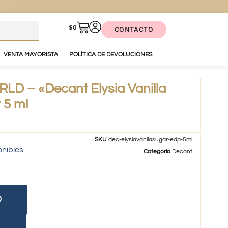
$
0
CONTACTO
VENTA MAYORISTA
POLÍTICA DE DEVOLUCIONES
 – «Decant Elysia Vanilla
 5 ml
SKU
dec-elysiavanilasugar-edp-5ml
onibles
Categoría
Decant
O