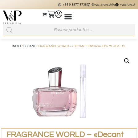
+56 9 3877 3738
@vyp_store.chile
vypstore.cl
$
0
INICIO
/
DECANT
/ FRAGRANCE WORLD – «DECANT EMPORIA» EDP MUJER 5 ML
FRAGRANCE WORLD – «Decant