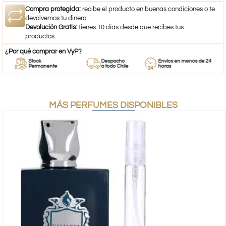
Compra protegida:
recibe el producto en buenas condiciones o te
devolvemos tu dinero.
Devolución Gratis:
tienes 10 días desde que recibes tus
productos.
¿Por qué comprar en VyP?
Stock
Despacho
Envíos en menos de 24
Permanente
a todo Chile
horas
MÁS PERFUMES DISPONIBLES