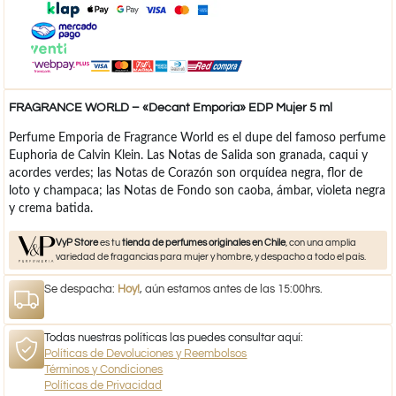
FRAGRANCE WORLD – «Decant Emporia» EDP Mujer 5 ml
Perfume Emporia de Fragrance World es el dupe del famoso perfume
Euphoria de Calvin Klein. Las Notas de Salida son granada, caqui y
acordes verdes; las Notas de Corazón son orquídea negra, flor de
loto y champaca; las Notas de Fondo son caoba, ámbar, violeta negra
y crema batida.
VyP Store
es tu
tienda de perfumes originales en Chile
, con una amplia
variedad de fragancias para mujer y hombre, y despacho a todo el país.
Se despacha:
Hoy!
, aún estamos antes de las 15:00hrs.
Todas nuestras políticas las puedes consultar aquí:
Políticas de Devoluciones y Reembolsos
Términos y Condiciones
Políticas de Privacidad